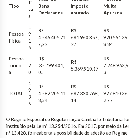
ti
Tipo
Bens
Imposto
Multa
va
Declarados
apurado
Apurada
s
1
RS
RS
RS
Pessoa
9
4.546.405.71
681.960.857,
920.561.39
Física
1
7,29
97
8,84
5
Pessoa
R$
RS
R$
Jurídic
2
35.799.401,
7.248.963,9
5.369.910,17
a
0
05
3
1
RS
RS
RS
9
TOTAL
4.582.205.11
687.330.768,
927.810.36
3
8,34
14
2,77
5
O Regime Especial de Regularização Cambial e Tributária foi
instituído pela Lei nº 13.254/2016. Em 2017, por meio da Lei
nº 13.428, foi reaberta a possibilidade de adesão ao Regime