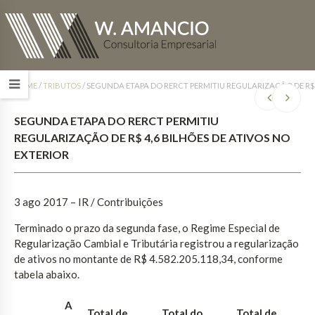
HOME
/
TRIBUTOS
/
SEGUNDA ETAPA DO RERCT PERMITIU REGULARIZAÇÃO DE R$ 
SEGUNDA ETAPA DO RERCT PERMITIU
REGULARIZAÇÃO DE R$ 4,6 BILHÕES DE ATIVOS NO
EXTERIOR
3 ago 2017
– IR / Contribuições
Terminado o prazo da segunda fase, o Regime Especial de
Regularização Cambial e Tributária registrou a regularização
de ativos no montante de R$ 4.582.205.118,34, conforme
tabela abaixo.
A
Total de
Total do
Total de