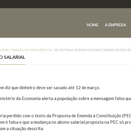
HOME
A EMPRESA
HOME
/
TRABALHO / PREVIDÊNCIA
/
SECRETARIA DESMENTE BOATO SOBRE ABONO S
O SALARIAL
m diz que dinheiro deve ser sacado até 12 de março.
inistério da Economia alerta a população sobre a mensagem falsa qu
ria perdido com o texto da Proposta de Emenda à Constituição (PEC
m é falsa e que a mudança no abono salarial proposta na PEC só pr
om a situação descrita.