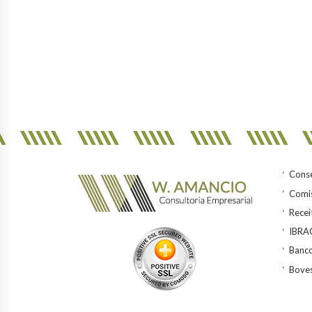
Conse
Comis
Recei
IBR
Banco
Bove