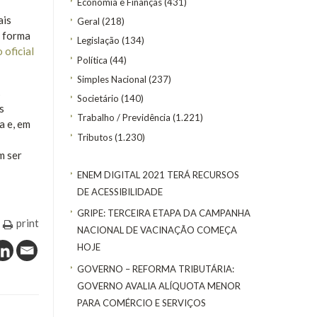
Economia e Finanças
(431)
ais
Geral
(218)
e forma
Legislação
(134)
 oficial
Política
(44)
Simples Nacional
(237)
s
Societário
(140)
s
Trabalho / Previdência
(1.221)
a e, em
Tributos
(1.230)
m ser
ENEM DIGITAL 2021 TERÁ RECURSOS
DE ACESSIBILIDADE
GRIPE: TERCEIRA ETAPA DA CAMPANHA
print
NACIONAL DE VACINAÇÃO COMEÇA
HOJE
GOVERNO – REFORMA TRIBUTÁRIA:
GOVERNO AVALIA ALÍQUOTA MENOR
PARA COMÉRCIO E SERVIÇOS