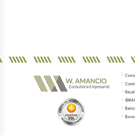
Conse
Comis
Recei
IBR
Banco
Bove