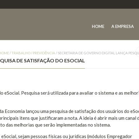
HOME
A EMPRESA
HOME
/
TRABALHO / PREVIDÊNCIA
/
SECRETARIA DE GOVERNO DIGITAL LANÇA PESQU
SQUISA DE SATISFAÇÃO DO ESOCIAL
do eSocial. Pesquisa será utilizada para avaliar o sistema e as melhor
da Economia lançou uma pesquisa de satisfação dos usuários do eSoc
principais itens que justificaram a nota. A ideia é abrir mais um canal 
cto das melhorias que serão implementadas no sistema.
 eSocial, sejam pessoas físicas ou jurídicas (módulos Empregador