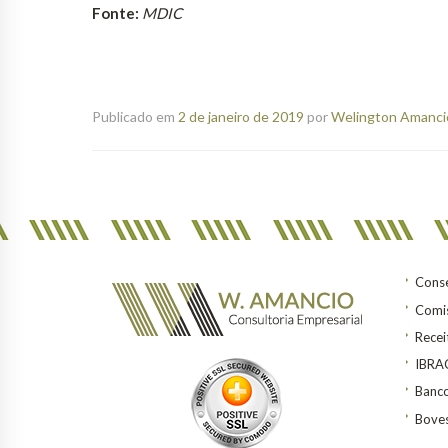
Fonte:
MDIC
Publicado em
2 de janeiro de 2019
por
Welington Amancio
Conse
Comis
Recei
IBR
Banco
Bove