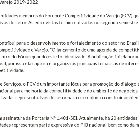
 Varejo 2019-2022
m entidades membros do Fórum de Competitividade do Varejo (FCV) qu
tivas do setor. As entrevistas foram realizadas no segundo semestre
ontribui para o desenvolvimento e fortalecimento do setor no Brasil
Competitividade e Varejo. “O lançamento de uma agenda de competit
entro do Fórum quando este foi idealizado. A publicação foi elabora
il, por isso ela captura e organiza as principais temáticas de intere
etitividade.
 Serviços, o FCV é um importante lócus para promoção do diálogo 
 nacional para melhoria da competitividade e do ambiente de negócios
 privadas representativas do setor para em conjunto construir ambien
 assinatura da Portaria Nº 1.401-SEI. Atualmente, há 20 entidades
tidades representam parte expressiva do PIB nacional, bem como da 