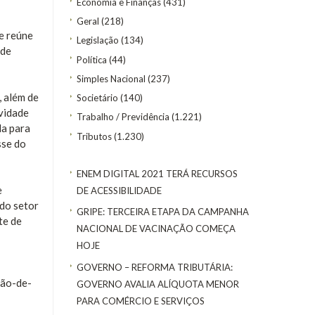
Economia e Finanças
(431)
Geral
(218)
e reúne
Legislação
(134)
 de
Política
(44)
Simples Nacional
(237)
, além de
Societário
(140)
ividade
Trabalho / Previdência
(1.221)
da para
Tributos
(1.230)
sse do
ENEM DIGITAL 2021 TERÁ RECURSOS
e
DE ACESSIBILIDADE
 do setor
GRIPE: TERCEIRA ETAPA DA CAMPANHA
te de
NACIONAL DE VACINAÇÃO COMEÇA
HOJE
GOVERNO – REFORMA TRIBUTÁRIA:
mão-de-
GOVERNO AVALIA ALÍQUOTA MENOR
PARA COMÉRCIO E SERVIÇOS