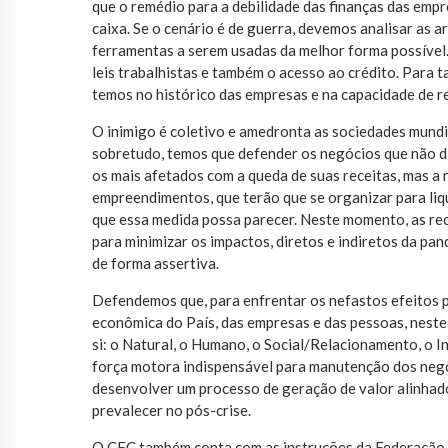
que o remédio para a debilidade das finanças das empr
caixa. Se o cenário é de guerra, devemos analisar as 
ferramentas a serem usadas da melhor forma possível. 
leis trabalhistas e também o acesso ao crédito. Para 
temos no histórico das empresas e na capacidade de 
O inimigo é coletivo e amedronta as sociedades mundia
sobretudo, temos que defender os negócios que não dis
os mais afetados com a queda de suas receitas, mas a
empreendimentos, que terão que se organizar para liqu
que essa medida possa parecer. Neste momento, as r
para minimizar os impactos, diretos e indiretos da pan
de forma assertiva.
Defendemos que, para enfrentar os nefastos efeitos p
econômica do País, das empresas e das pessoas, neste
si: o Natural, o Humano, o Social/Relacionamento, o I
força motora indispensável para manutenção dos negó
desenvolver um processo de geração de valor alinhad
prevalecer no pós-crise.
O CFC também conta com as instruções da Federação In