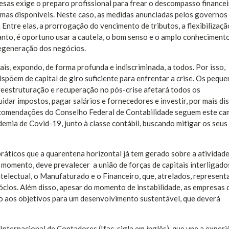
esas exige o preparo profissional para frear o descompasso finance
armas disponíveis. Neste caso, as medidas anunciadas pelos governos
Entre elas, a prorrogação do vencimento de tributos, a flexibilizaçã
tanto, é oportuno usar a cautela, o bom senso e o amplo conheciment
regeneração dos negócios.
is, expondo, de forma profunda e indiscriminada, a todos. Por isso,
põem de capital de giro suficiente para enfrentar a crise. Os pequ
 reestruturação e recuperação no pós-crise afetará todos os
idar impostos, pagar salários e fornecedores e investir, por mais di
ecomendações do Conselho Federal de Contabilidade seguem este ca
demia de Covid-19, junto à classe contábil, buscando mitigar os seus
ráticos que a quarentena horizontal já tem gerado sobre a atividad
 momento, deve prevalecer a união de forças de capitais interligado
ntelectual, o Manufaturado e o Financeiro, que, atrelados, represen
cios. Além disso, apesar do momento de instabilidade, as empresas
o aos objetivos para um desenvolvimento sustentável, que deverá
ternacional de Contadores (Ifac, sigla em inglês), que une a experi