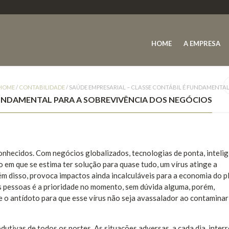
HOME
A EMPRESA
HOME
/
CONTABILIDADE
/
SAÚDE EMPRESARIAL – CLASSE CONTÁBIL É FUNDAMENTA
FUNDAMENTAL PARA A SOBREVIVÊNCIA DOS NEGÓCIOS
onhecidos. Com negócios globalizados, tecnologias de ponta, inteli
to em que se estima ter solução para quase tudo, um vírus atinge a
ém disso, provoca impactos ainda incalculáveis para a economia do pl
s pessoas é a prioridade no momento, sem dúvida alguma, porém,
re o antídoto para que esse vírus não seja avassalador ao contamin
odutivas de todos os portes. As situações adversas, a cada dia, inte