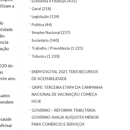
Economia e Finanças
(431)
ilizam a
Geral
(218)
Legislação
(134)
do
Política
(44)
ntidade
Simples Nacional
(237)
são
Societário
(140)
ência
tação
Trabalho / Previdência
(1.221)
Tributos
(1.230)
2020 do
ENEM DIGITAL 2021 TERÁ RECURSOS
as
este ano.
DE ACESSIBILIDADE
GRIPE: TERCEIRA ETAPA DA CAMPANHA
NACIONAL DE VACINAÇÃO COMEÇA
sados
HOJE
dependem
GOVERNO – REFORMA TRIBUTÁRIA:
GOVERNO AVALIA ALÍQUOTA MENOR
 saúde
PARA COMÉRCIO E SERVIÇOS
afirmar