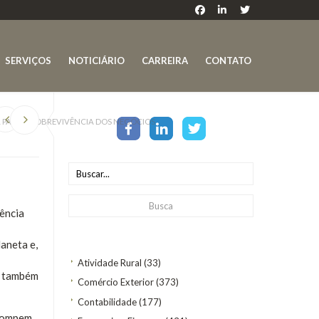
SERVIÇOS
NOTICIÁRIO
CARREIRA
CONTATO
L PARA A SOBREVIVÊNCIA DOS NEGÓCIOS
gência
aneta e,
Atividade Rural
(33)
ar também
Comércio Exterior
(373)
Contabilidade
(177)
rrompem