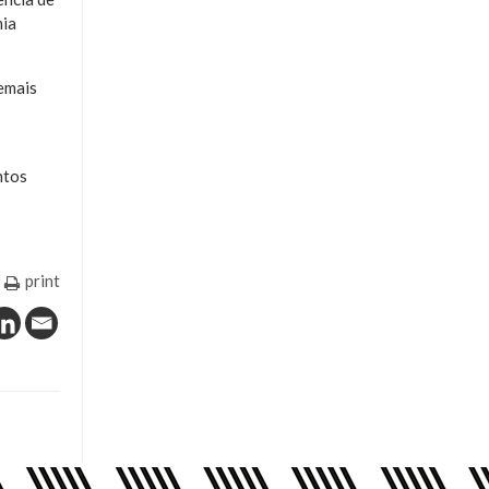
mia
emais
ntos
print