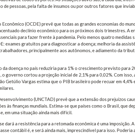
o de pessoas, pela falta de insumos ou por outros fatores que inviab
o Econômico (OCDE) prevê que todas as grandes economias do mun
acentuado declínio econômico para os próximos dois trimestres. A e
senciais para fazer frente à pandemia. Pelo menos quatro medidas 
: exames gratuitos para diagnosticar a doença; melhoria da assist
a trabalhadores, principalmente aos autônomos, e adiamento da tribu
vo da doença no país reduziria para 1% o crescimento previsto para 
, o governo cortou a projeção inicial de 2,1% para 0,02%. Com isso, 
ão Getúlio Vargas estima que o PIB brasileiro pode recuar em 4,4% 
milares.
Desenvolvimento (UNCTAD) prevê que a extensão dos prejuízos cau
lhões às finanças mundiais. Estima-se que países como o Brasil, que 
e, em uma situação ainda mais difícil.
 se dará a resistência para a retomada econômica é uma imposição. A
sse contábil é, e será ainda mais, imprescindível para isso. Poderia 