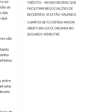
iro no
CRÉDITO – NOVAS REGRAS QUE
 são as
FACILITAM NEGOCIAÇÕES DE
o das
RECEBÍVEIS JÁ ESTÃO VALENDO
o que
CAMPOS NETO ESPERA MAIOR
ABERTURA DA ECONOMIA NO
SEGUNDO SEMESTRE
enos são
stante
minho
 efeitos
e
s entre
tam uma
 devem
ência de