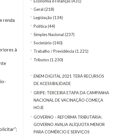
Economia e Finanças
(431)
Geral
(218)
Legislação
(134)
m renda
Política
(44)
Simples Nacional
(237)
Societário
(140)
eriores à
Trabalho / Previdência
(1.221)
Tributos
(1.230)
ente
ENEM DIGITAL 2021 TERÁ RECURSOS
io-
DE ACESSIBILIDADE
GRIPE: TERCEIRA ETAPA DA CAMPANHA
NACIONAL DE VACINAÇÃO COMEÇA
HOJE
GOVERNO – REFORMA TRIBUTÁRIA:
GOVERNO AVALIA ALÍQUOTA MENOR
licitar”;
PARA COMÉRCIO E SERVIÇOS