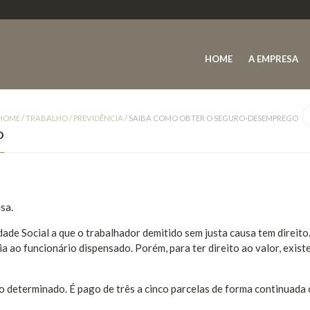
HOME
A EMPRESA
HOME
/
TRABALHO / PREVIDÊNCIA
/
SAIBA COMO OBTER O SEGURO-DESEMPREGO
O
sa.
e Social a que o trabalhador demitido sem justa causa tem direito.
ia ao funcionário dispensado. Porém, para ter direito ao valor, exist
o determinado. É pago de três a cinco parcelas de forma continuada