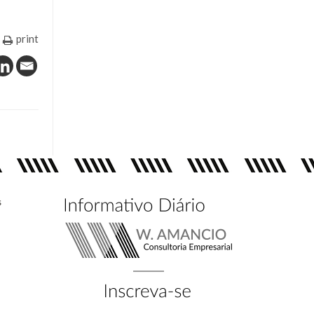
print
s