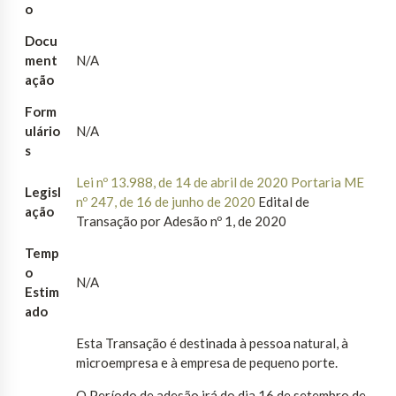
o
Docu
ment
N/A
ação
Form
ulário
N/A
s
Lei nº 13.988, de 14 de abril de 2020
Portaria ME
Legisl
nº 247, de 16 de junho de 2020
Edital de
ação
Transação por Adesão nº 1, de 2020
Temp
o
N/A
Estim
ado
Esta Transação é destinada à pessoa natural, à
microempresa e à empresa de pequeno porte.
O Período de adesão irá do dia 16 de setembro de