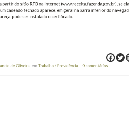
partir do sítio RFB na Internet (www.receita.fazenda.gov.br), se el
e um cadeado fechado aparece, em geral na barra inferior do navegad
eça, pode ser instalado o certificado.
ncio de Oliveira
em
Trabalho / Previdência
0 comentários