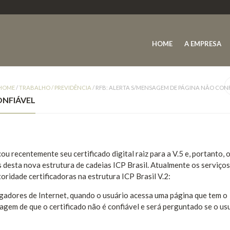
HOME
A EMPRESA
HOME
/
TRABALHO / PREVIDÊNCIA
/
RFB: ALERTA S/MENSAGEM DE PÁGINA NÃO CON
ONFIÁVEL
ou recentemente seu certificado digital raiz para a V.5 e, portanto, 
s desta nova estrutura de cadeias ICP Brasil. Atualmente os serviços
oridade certificadoras na estrutura ICP Brasil V.2:
gadores de Internet, quando o usuário acessa uma página que tem o
sagem de que o certificado não é confiável e será perguntado se o us