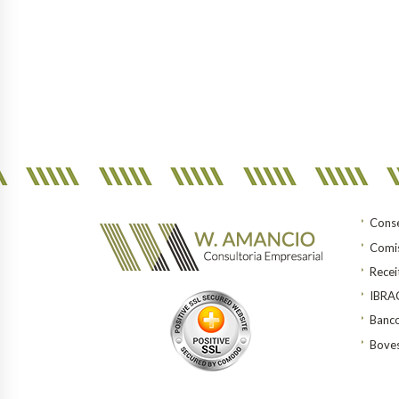
Conse
Comis
Recei
IBR
Banco
Bove