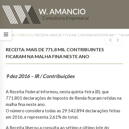
HOME
/
TRIBUTOS
/
RECEITA: MAIS DE 771,8 MIL CONTRIBUINTES FICARAM NA 
RECEITA: MAIS DE 771,8 MIL CONTRIBUINTES
FICARAM NA MALHA FINA NESTE ANO
9 dez 2016
– IR / Contribuições
A Receita Federal informou, nesta quinta-feira (8), que
771.801 declarações de Imposto de Renda ficaram retidas na
malha fina neste ano.
O número considera todas as 29.542.894 declarações feitas
em 2016, e representa 2,61% do total.
A Receita liberou a consulta ao sétimo e último lote do