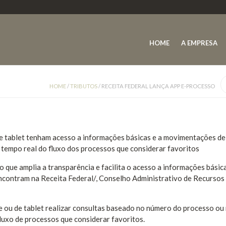
HOME
A EMPRESA
HOME
/
TRIBUTOS
/
RECEITA FEDERAL LANÇA APP E-PROCESSO
de tablet tenham acesso a informações básicas e a movimentações de
 tempo real do fluxo dos processos que considerar favoritos
o que amplia a transparência e facilita o acesso a informações básic
ncontram na Receita Federal/, Conselho Administrativo de Recursos 
e ou de tablet realizar consultas baseado no número do processo ou
luxo de processos que considerar favoritos.