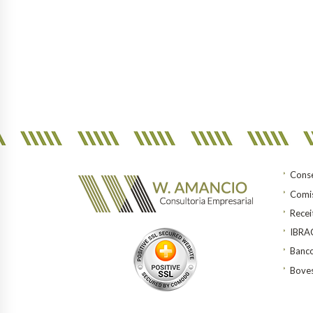
Conse
Comis
Recei
IBR
Banco
Bove