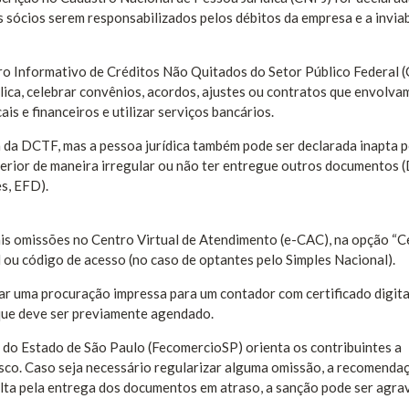
os sócios serem responsabilizados pelos débitos da empresa e a invia
o Informativo de Créditos Não Quitados do Setor Público Federal (
blica, celebrar convênios, acordos, ajustes ou contratos que envolva
is e financeiros e utilizar serviços bancários.
a da DCTF, mas a pessoa jurídica também pode ser declarada inapta 
terior de maneira irregular ou não ter entregue outros documentos (
s, EFD).
ais omissões no Centro Virtual de Atendimento (e-CAC), na opção “C
al ou código de acesso (no caso de optantes pelo Simples Nacional).
r uma procuração impressa para um contador com certificado digita
 que deve ser previamente agendado.
 do Estado de São Paulo (FecomercioSP) orienta os contribuintes a
sco. Caso seja necessário regularizar alguma omissão, a recomenda
 multa pela entrega dos documentos em atraso, a sanção pode ser agr