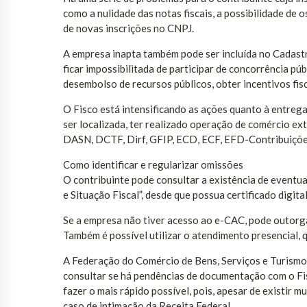
como a nulidade das notas fiscais, a possibilidade de 
de novas inscrições no CNPJ.
A empresa inapta também pode ser incluída no Cadastr
ficar impossibilitada de participar de concorrência pú
desembolso de recursos públicos, obter incentivos fisca
O Fisco está intensificando as ações quanto à entreg
ser localizada, ter realizado operação de comércio ex
DASN, DCTF, Dirf, GFIP, ECD, ECF, EFD-Contribuiçõe
Como identificar e regularizar omissões
O contribuinte pode consultar a existência de eventu
e Situação Fiscal”, desde que possua certificado digit
Se a empresa não tiver acesso ao e-CAC, pode outorga
Também é possível utilizar o atendimento presencial,
A Federação do Comércio de Bens, Serviços e Turismo
consultar se há pendências de documentação com o Fi
fazer o mais rápido possível, pois, apesar de existir
caso de intimação da Receita Federal.