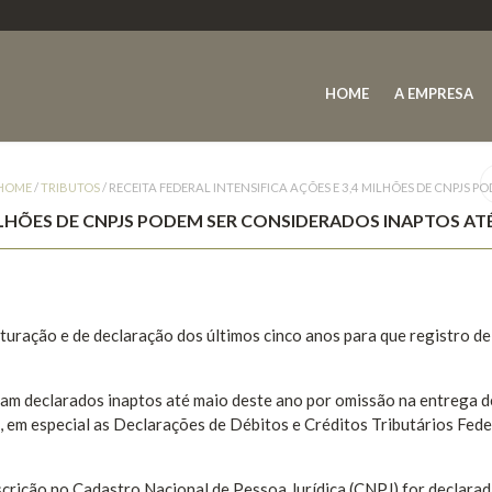
HOME
A EMPRESA
HOME
/
TRIBUTOS
/
RECEITA FEDERAL INTENSIFICA AÇÕES E 3,4 MILHÕES DE CNPJS 
 MILHÕES DE CNPJS PODEM SER CONSIDERADOS INAPTOS AT
turação e de declaração dos últimos cinco anos para que registro d
jam declarados inaptos até maio deste ano por omissão na entrega d
, em especial as Declarações de Débitos e Créditos Tributários Fede
scrição no Cadastro Nacional de Pessoa Jurídica (CNPJ) for declarad