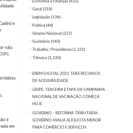
Economia e Finanças
(431)
bilidade
Geral
(218)
Legislação
(134)
Cadin) e
Política
(44)
m
Simples Nacional
(237)
Societário
(140)
por não
Trabalho / Previdência
(1.221)
DIPJ,
Tributos
(1.230)
ENEM DIGITAL 2021 TERÁ RECURSOS
ertidões
DE ACESSIBILIDADE
GRIPE: TERCEIRA ETAPA DA CAMPANHA
l.
NACIONAL DE VACINAÇÃO COMEÇA
HOJE
GOVERNO – REFORMA TRIBUTÁRIA:
ção é
GOVERNO AVALIA ALÍQUOTA MENOR
avada em
PARA COMÉRCIO E SERVIÇOS