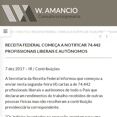
HOME
/
TRIBUTOS
/
RECEITA FEDERAL COMEÇA A NOTIFICAR 74.442 PROFISSION
RECEITA FEDERAL COMEÇA A NOTIFICAR 74.442
PROFISSIONAIS LIBERAIS E AUTÔNOMOS
7 dez 2017
– IR / Contribuições
A Secretaria da Receita Federal informou que começou a
enviar nesta segunda-feira (4) cartas a de 74.442
profissionais liberais e autônomos de todo o País que
declararam rendimentos do trabalho recebidos de outras
pessoas físicas mas não recolheram a contribuição
previdenciária correspondente.
“Os indícios levantados na operação apontam para uma