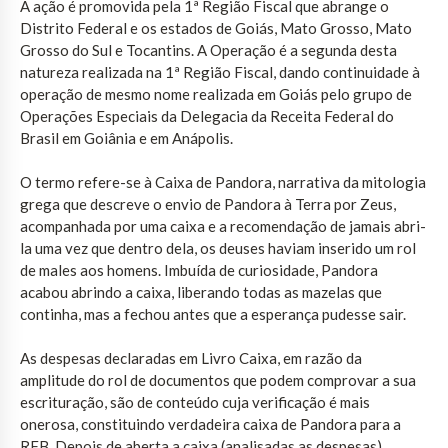
A ação é promovida pela 1ª Região Fiscal que abrange o
Distrito Federal e os estados de Goiás, Mato Grosso, Mato
Grosso do Sul e Tocantins. A Operação é a segunda desta
natureza realizada na 1ª Região Fiscal, dando continuidade à
operação de mesmo nome realizada em Goiás pelo grupo de
Operações Especiais da Delegacia da Receita Federal do
Brasil em Goiânia e em Anápolis.
O termo refere-se à Caixa de Pandora, narrativa da mitologia
grega que descreve o envio de Pandora à Terra por Zeus,
acompanhada por uma caixa e a recomendação de jamais abri-
la uma vez que dentro dela, os deuses haviam inserido um rol
de males aos homens. Imbuída de curiosidade, Pandora
acabou abrindo a caixa, liberando todas as mazelas que
continha, mas a fechou antes que a esperança pudesse sair.
As despesas declaradas em Livro Caixa, em razão da
amplitude do rol de documentos que podem comprovar a sua
escrituração, são de conteúdo cuja verificação é mais
onerosa, constituindo verdadeira caixa de Pandora para a
RFB. Depois de aberta a caixa (analisadas as despesas),