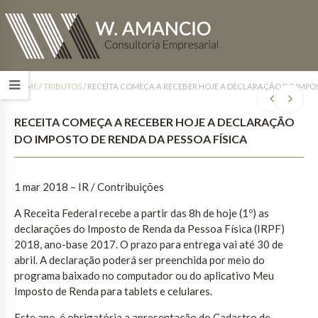
HOME
/
TRIBUTOS
/
RECEITA COMEÇA A RECEBER HOJE A DECLARAÇÃO DO IMPOS
RECEITA COMEÇA A RECEBER HOJE A DECLARAÇÃO
DO IMPOSTO DE RENDA DA PESSOA FÍSICA
1 mar 2018 – IR / Contribuições
A Receita Federal recebe a partir das 8h de hoje (1º) as
declarações do Imposto de Renda da Pessoa Física (IRPF)
2018, ano-base 2017. O prazo para entrega vai até 30 de
abril. A declaração poderá ser preenchida por meio do
programa baixado no computador ou do aplicativo Meu
Imposto de Renda para tablets e celulares.
Este ano, é obrigatória a apresentação do Cadastro de