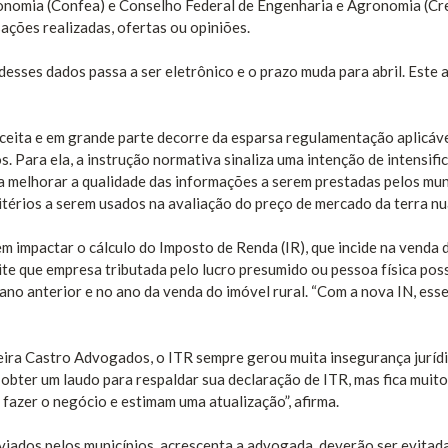
onomia (Confea) e Conselho Federal de Engenharia e Agronomia (Cre
ações realizadas, ofertas ou opiniões.
sses dados passa a ser eletrônico e o prazo muda para abril. Este 
eceita e em grande parte decorre da esparsa regulamentação aplicáve
Para ela, a instrução normativa sinaliza uma intenção de intensific
ca melhorar a qualidade das informações a serem prestadas pelos mun
ritérios a serem usados na avaliação do preço de mercado da terra nua”
em impactar o cálculo do Imposto de Renda (IR), que incide na venda 
te que empresa tributada pelo lucro presumido ou pessoa física po
ano anterior e no ano da venda do imóvel rural. “Com a nova IN, esse
ueira Castro Advogados, o ITR sempre gerou muita insegurança jurídi
, obter um laudo para respaldar sua declaração de ITR, mas fica muito
fazer o negócio e estimam uma atualização”, afirma.
iados pelos municípios, acrescenta a advogada, deverão ser evitad