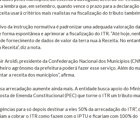
ca lembra que, em setembro, quando vence o prazo para a declaração
ita usará critérios mais realistas na fiscalização do tributo também
tivo da instrução normativa é padronizar uma adequada valoração da
e forma espontânea e aprimorar a fiscalização do ITR. “Até hoje, ne
 de fornecimento de dados de valor da terra nua à Receita. No entant
Receita”, diz a nota.
ir Aroldi, presidente da Confederação Nacional dos Municípios (CN
nheiro agrônomo da prefeitura poderá fazer esse serviço. Além do m
tar a receita dos municípios”, afirma.
sa arrecadação aumente ainda mais. A entidade busca apoio do Mini
ta de Emenda Constitucional (PEC) que torne o ITR um tributo mun
gências para só depois destinar a eles 50% da arrecadação do ITR”, d
riam a cobrar o ITR como fazem com o IPTU e ficariam com 100% do