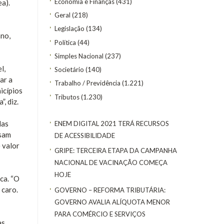
Economia e Finanças
(431)
a).
Geral
(218)
Legislação
(134)
ano,
Política
(44)
Simples Nacional
(237)
l,
Societário
(140)
ar a
Trabalho / Previdência
(1.221)
icípios
Tributos
(1.230)
, diz.
das
ENEM DIGITAL 2021 TERÁ RECURSOS
ssam
DE ACESSIBILIDADE
 valor
GRIPE: TERCEIRA ETAPA DA CAMPANHA
NACIONAL DE VACINAÇÃO COMEÇA
HOJE
ca. “O
 caro.
GOVERNO – REFORMA TRIBUTÁRIA:
GOVERNO AVALIA ALÍQUOTA MENOR
PARA COMÉRCIO E SERVIÇOS
as