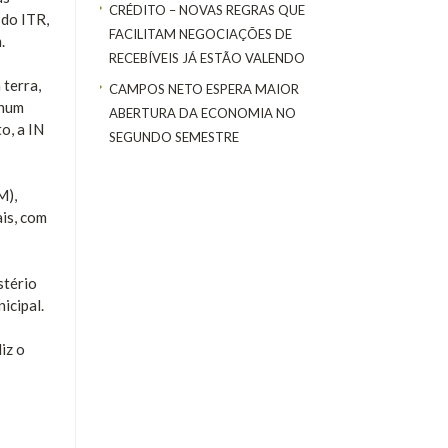
CRÉDITO – NOVAS REGRAS QUE
 do ITR,
FACILITAM NEGOCIAÇÕES DE
.
RECEBÍVEIS JÁ ESTÃO VALENDO
 terra,
CAMPOS NETO ESPERA MAIOR
nhum
ABERTURA DA ECONOMIA NO
o, a IN
SEGUNDO SEMESTRE
M),
ais, com
stério
icipal.
iz o