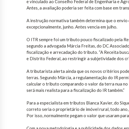
e vinculado ao Conselho Federal de Engenharia e Agr
Antes, a avaliação poderia ser feita com base em trans
A instrução normativa também determina que o envio de
excepcionalmente, junho. Antes vencia em julho.
O ITR sempre foi um tributo pouco fiscalizado pela R
segundo a advogada Márcia Freitas, do DC Associados. 
fiscalização e arrecadação do tributo. “A Receita bus
e Distrito Federal, ao restringir a subjetividade dos c
A tributarista alerta ainda que os novos critérios pod
terras. Segundo Márcia, a regulamentação do IR permi
calcular o tributo comparando o valor da terra nua no 
será mais realista para a fiscalização do IR também.”
Para a especialista em tributos Bianca Xavier, do Siq
correto seria o proprietário de imóvel rural, todo ano
Por isso, normalmente pegam o valor que usaram para 
Com a nova metodologia e a publicidade dos dados env