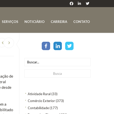
SERVIÇOS
NOTICIÁRIO
CARREIRA
CONTATO
liação de
eral
e desde
Atividade Rural
(33)
Comércio Exterior
(373)
om a
Contabilidade
(177)
abilitado