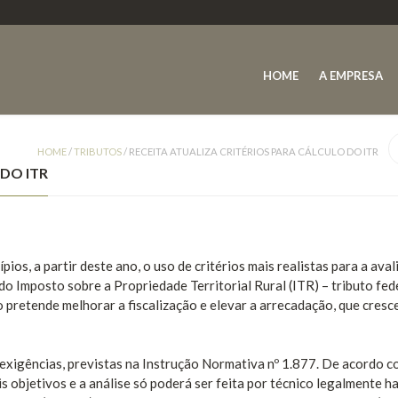
HOME
A EMPRESA
HOME
/
TRIBUTOS
/
RECEITA ATUALIZA CRITÉRIOS PARA CÁLCULO DO ITR
 DO ITR
ios, a partir deste ano, o uso de critérios mais realistas para a ava
 do Imposto sobre a Propriedade Territorial Rural (ITR) – tributo fed
 pretende melhorar a fiscalização e elevar a arrecadação, que cresc
 exigências, previstas na Instrução Normativa nº 1.877. De acordo c
is objetivos e a análise só poderá ser feita por técnico legalmente h