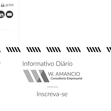
print
s