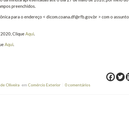
mpos preenchidos.
ônica para o endereço < dicom.coana.df@rfb.gov.br > com o assunto
/2020, Clique
Aqui
.
que
Aqui
.
de Oliveira
em
Comércio Exterior
0 comentários