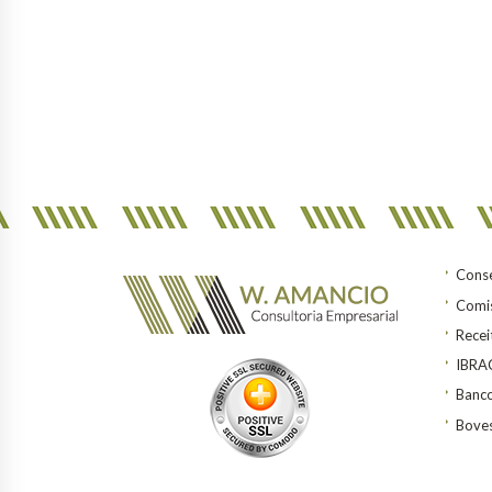
Conse
Comis
Recei
IBR
Banco
Bove