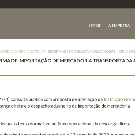
HOME
A EMPRESA
HOME
/
COMÉRCIO EXTERIOR
/
RECEITA ABRE CONSULTA PÚBLICA SOBRE NORMA D
NORMA DE IMPORTAÇÃO DE MERCADORIA TRANSPORTADA 
(27/4) consulta pública com proposta de alteração da
Instrução Norm
scarga direta e o despacho aduaneiro de importação de mercadoria
dequar o texto normativo ao fluxo operacional da descarga direta.
o da minuta apresentadas até o dia 27 de maio de 2020, por meio do