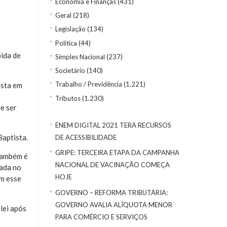
Economia e Finanças
(431)
Geral
(218)
Legislação
(134)
Política
(44)
pida de
Simples Nacional
(237)
Societário
(140)
Trabalho / Previdência
(1.221)
ista em
Tributos
(1.230)
e ser
ENEM DIGITAL 2021 TERÁ RECURSOS
Baptista.
DE ACESSIBILIDADE
GRIPE: TERCEIRA ETAPA DA CAMPANHA
 Também é
NACIONAL DE VACINAÇÃO COMEÇA
gada no
HOJE
em esse
GOVERNO – REFORMA TRIBUTÁRIA:
GOVERNO AVALIA ALÍQUOTA MENOR
lei após
PARA COMÉRCIO E SERVIÇOS