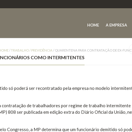
HOME
A EMPRESA
HOME
/
TRABALHO / PREVIDÊNCIA
/
QUARENTENA PARA CONTRATAÇÃO DE EX-FUNC
UNCIONÁRIOS COMO INTERMITENTES
tido só poderá ser recontratado pela empresa no modelo intermiten
 a contratação de trabalhadores por regime de trabalho intermitente
P) 808 ser publicada em edição extra do Diário Oficial da União, n
pelo Congresso, a MP determina que um funcionário demitido só pod