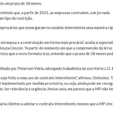
ós um prazo de 18 meses.
mitindo que, a partir de 2021, as empresas contratem, sob jornada
m tipo de restrição.
 empresários que enxergaram no modelo intermitente uma maneira rá
em massa e a contratação em forma mais precária”, avalia a especial
o Souza Cescon. “A partir do momento em que a compreensão da lei se
ícios que o novo formato traz, entendo que o prazo de 18 meses pod
lhado por Peterson Vilela, advogado trabalhista do escritório L.O. 
seja feito o mau uso do contrato intermitente”, afirmou. Omissões.
foi implementado por medida provisória, ou seja, ainda pode ser revo
o, ter relevância e urgência. Nesse caso, me parece que a MP não t
ria clientes a adotar o contrato intermitente, mesmo que a MP vire 