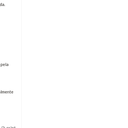
da.
 pela
almente
print