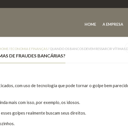
HOME
A EMPRESA
HOME
/
ECONOMIA E FINANÇAS
/
QUANDO OS BANCOS DEVEM RESSARCIR VÍTIMAS D
MAS DE FRAUDES BANCÁRIAS?
sticados, com uso de tecnologia que pode tornar o golpe bem pareci
inda mais com isso, por exemplo, os idosos.
esses golpes realmente buscam seus direitos.
ozinhos.