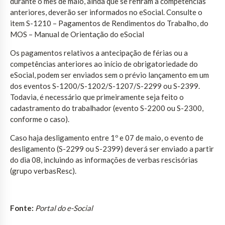
durante o mês de maio, ainda que se refiram a competências
anteriores, deverão ser informados no eSocial. Consulte o
item S-1210 – Pagamentos de Rendimentos do Trabalho, do
MOS – Manual de Orientação do eSocial
Os pagamentos relativos a antecipação de férias ou a
competências anteriores ao início de obrigatoriedade do
eSocial, podem ser enviados sem o prévio lançamento em um
dos eventos S-1200/S-1202/S-1207/S-2299 ou S-2399.
Todavia, é necessário que primeiramente seja feito o
cadastramento do trabalhador (evento S-2200 ou S-2300,
conforme o caso).
Caso haja desligamento entre 1º e 07 de maio, o evento de
desligamento (S-2299 ou S-2399) deverá ser enviado a partir
do dia 08, incluindo as informações de verbas rescisórias
(grupo verbasResc).
Fonte:
Portal do e-Social