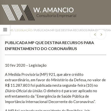
HOME
/
LEGISLAÇÃO
/
PUBLICADA MP QUE DESTINA RECURSOS PARA ENFRENT
PUBLICADA MP QUE DESTINA RECURSOS PARA
ENFRENTAMENTO DO CORONAVÍRUS
10 fev 2020 – Legislação
A Medida Provisória (MP) 921, que abre crédito
extraordinário, em favor do Ministério da Defesa, no valor de
R$ 11.287.803 foi publicada nesta segunda-feira (10) no
Diário Oficial da União
. O dinheiro é para ser aplicado no
enfrentamento da “Emergência de Saúde Pública de
Importância Internacional Decorrente do Coronavírus”.
A MP foi assinada pelo presidente da República, Jair