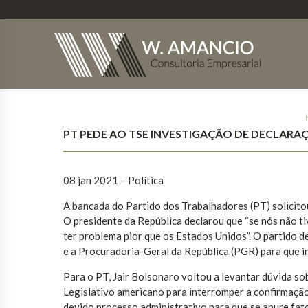
PT PEDE AO TSE INVESTIGAÇÃO DE DECLARA
08 jan 2021 – Política
A bancada do Partido dos Trabalhadores (PT) solicitou
O presidente da República declarou que “se nós não t
ter problema pior que os Estados Unidos”. O partido 
e a Procuradoria-Geral da República (PGR) para que 
Para o PT, Jair Bolsonaro voltou a levantar dúvida sob
Legislativo americano para interromper a confirmação 
devido processo administrativo para que se apure fato