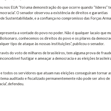
eu nos EUA “foi uma demonstração do que ocorre quando “líderes” t
mocracia”. O senador observou a existência de direitos e garantias
de Sustentabilidade, e a confiança no compromisso das Forças Arm
representa a vontade do povo no poder. Não é qualquer lacaio que m
 Bolsonaro, conhecemos os direitos do povo e os pilares da democrac
lquer tipo de ataque às nossas instituições”, publicou o senador.
través do voto de milhares de brasileiros, tem alguma prova de fraud
É inconcebível fustigar e ameaçar a democracia e as eleições brasilei
l e todos os servidores que atuam nas eleições conseguiram tornar a
istema auditado e fiscalizado permanentemente não pode ser alvo de
ia”, defendeu.