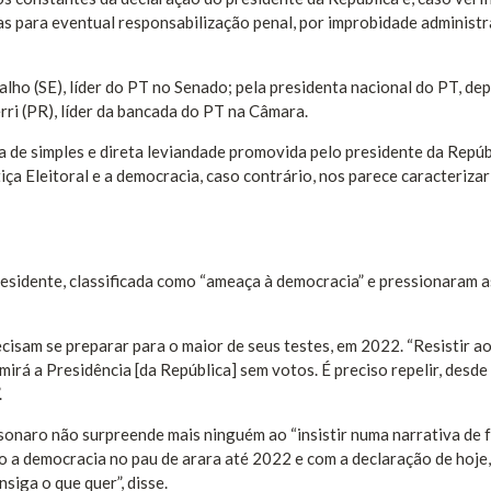
s para eventual responsabilização penal, por improbidade administr
ho (SE), líder do PT no Senado; pela presidenta nacional do PT, de
rri (PR), líder da bancada do PT na Câmara.
ta de simples e direta leviandade promovida pelo presidente da Repúb
tiça Eleitoral e a democracia, caso contrário, nos parece caracterizar
presidente, classificada como “ameaça à democracia” e pressionaram a
cisam se preparar para o maior de seus testes, em 2022. “Resistir a
rá a Presidência [da República] sem votos. É preciso repelir, desde 
.
naro não surpreende mais ninguém ao “insistir numa narrativa de 
do a democracia no pau de arara até 2022 e com a declaração de hoje,
siga o que quer”, disse.