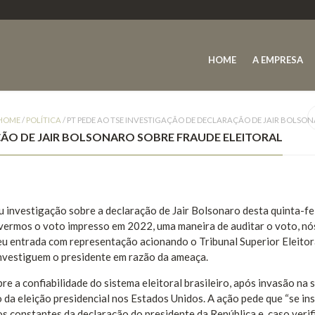
HOME
A EMPRESA
HOME
/
POLÍTICA
/
PT PEDE AO TSE INVESTIGAÇÃO DE DECLARAÇÃO DE JAIR BOLSO
ÇÃO DE JAIR BOLSONARO SOBRE FRAUDE ELEITORAL
 investigação sobre a declaração de Jair Bolsonaro desta quinta-fei
ivermos o voto impresso em 2022, uma maneira de auditar o voto, n
deu entrada com representação acionando o Tribunal Superior Eleitor
investiguem o presidente em razão da ameaça.
re a confiabilidade do sistema eleitoral brasileiro, após invasão na 
da eleição presidencial nos Estados Unidos. A ação pede que “se in
s constantes da declaração do presidente da República e, caso verif