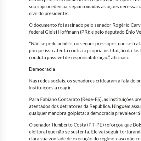
sua improcedência, sejam tomadas as ações necessária
civil do presidente”.
O documento foi assinado pelo senador Rogério Carval
federal Gleisi Hoffmann (PR); e pelo deputado Ênio Ve
“Não se pode admitir, ou sequer pressupor, que se tra
porque isso atenta contra a própria instituição da Jus
conduta passível de responsabilização”, afirmam.
Democracia
Nas redes sociais, os senadores criticaram a fala do 
instituições a reagir.
Para Fabiano Contarato (Rede-ES), as instituições pre
atentados dos detratores da República. Ninguém assumi
qualquer manobra golpista: a democracia prevalecerá”
O senador Humberto Costa (PT-PE) reforçou que Bolso
eleitoral que não se sustenta. Ele vai seguir torturan
clara sua vontade de execução do regime, caso não con