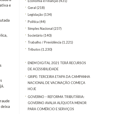
Economia e Finanças
(431)
ativa e
Geral
(218)
Legislação
(134)
putada
Política
(44)
Simples Nacional
(237)
lica,
Societário
(140)
Trabalho / Previdência
(1.221)
Tributos
(1.230)
ENEM DIGITAL 2021 TERÁ RECURSOS
s
DE ACESSIBILIDADE
GRIPE: TERCEIRA ETAPA DA CAMPANHA
os
NACIONAL DE VACINAÇÃO COMEÇA
já,
HOJE
GOVERNO – REFORMA TRIBUTÁRIA:
fraude
GOVERNO AVALIA ALÍQUOTA MENOR
 deixa
PARA COMÉRCIO E SERVIÇOS