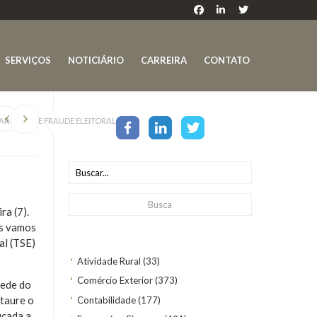
SERVIÇOS
NOTICIÁRIO
CARREIRA
CONTATO
NARO SOBRE FRAUDE ELEITORAL
ra (7).
ós vamos
al (TSE)
Atividade Rural
(33)
Comércio Exterior
(373)
sede do
staure o
Contabilidade
(177)
icada a