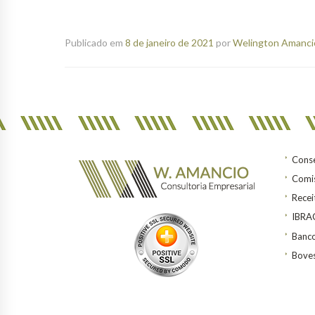
Publicado em
8 de janeiro de 2021
por
Welington Amancio
Conse
Comis
Recei
IBR
Banco
Bove