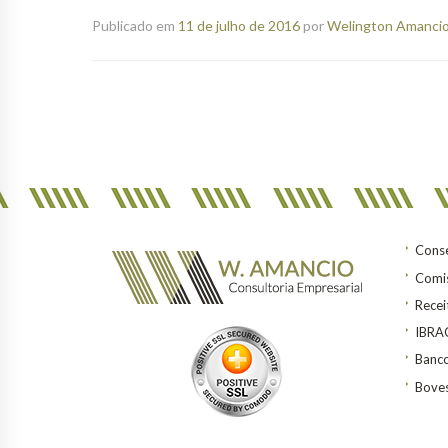
Publicado em
11 de julho de 2016
por
Welington Amancio 
Conse
Comis
Recei
IBR
Banco
Bove