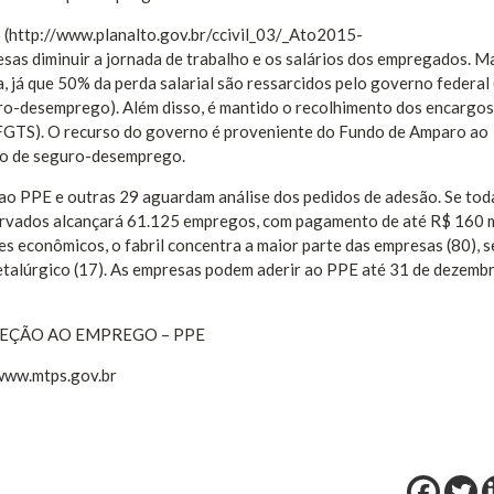
5 (http://www.planalto.gov.br/ccivil_03/_Ato2015-
sas diminuir a jornada de trabalho e os salários dos empregados. M
, já que 50% da perda salarial são ressarcidos pelo governo federal
uro-desemprego). Além disso, é mantido o recolhimento dos encargos 
(FGTS). O recurso do governo é proveniente do Fundo de Amparo ao
to de seguro-desemprego.
 ao PPE e outras 29 aguardam análise dos pedidos de adesão. Se tod
servados alcançará 61.125 empregos, com pagamento de até R$ 160 
s econômicos, o fabril concentra a maior parte das empresas (80), 
 metalúrgico (17). As empresas podem aderir ao PPE até 31 de dezemb
EÇÃO AO EMPREGO – PPE
 www.mtps.gov.br