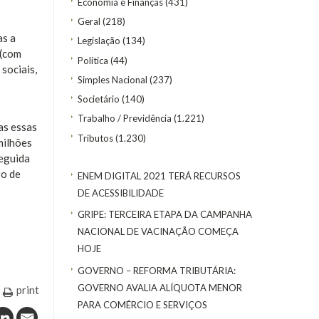
Economia e Finanças
(431)
Geral
(218)
as a
Legislação
(134)
 (com
Política
(44)
sociais,
Simples Nacional
(237)
Societário
(140)
Trabalho / Previdência
(1.221)
as essas
Tributos
(1.230)
milhões
seguida
ro de
ENEM DIGITAL 2021 TERÁ RECURSOS
DE ACESSIBILIDADE
GRIPE: TERCEIRA ETAPA DA CAMPANHA
NACIONAL DE VACINAÇÃO COMEÇA
HOJE
GOVERNO – REFORMA TRIBUTÁRIA:
GOVERNO AVALIA ALÍQUOTA MENOR
print
PARA COMÉRCIO E SERVIÇOS