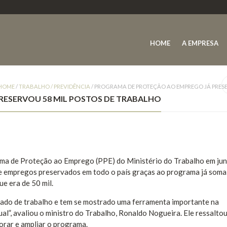
HOME
A EMPRESA
HOME
/
TRABALHO / PREVIDÊNCIA
/
PROGRAMA DE PROTEÇÃO AO EMPREGO JÁ PRESE
RESERVOU 58 MIL POSTOS DE TRABALHO
ma de Proteção ao Emprego (PPE) do Ministério do Trabalho em ju
e empregos preservados em todo o país graças ao programa já soma 
ue era de 50 mil.
ado de trabalho e tem se mostrado uma ferramenta importante na
l”, avaliou o ministro do Trabalho, Ronaldo Nogueira. Ele ressaltou
rar e ampliar o programa.