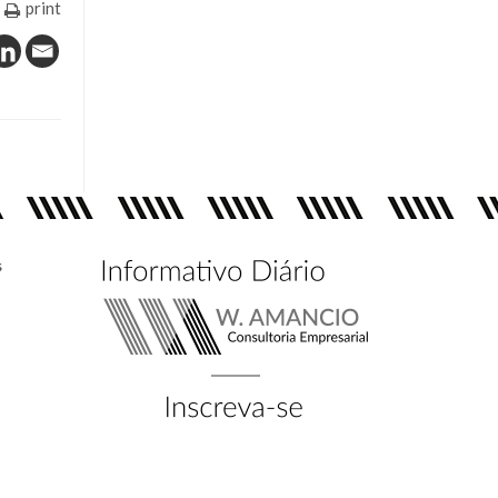
print
s