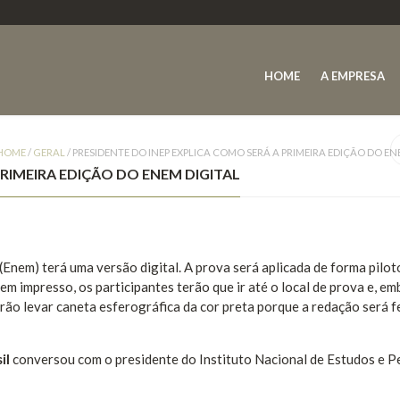
HOME
A EMPRESA
HOME
/
GERAL
/
PRESIDENTE DO INEP EXPLICA COMO SERÁ A PRIMEIRA EDIÇÃO DO EN
PRIMEIRA EDIÇÃO DO ENEM DIGITAL
Enem) terá uma versão digital. A prova será aplicada de forma pilot
m impresso, os participantes terão que ir até o local de prova e, em
ão levar caneta esferográfica da cor preta porque a redação será f
il
conversou com o presidente do Instituto Nacional de Estudos e P