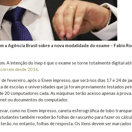
om a Agência Brasil sobre a nova modalidade do exame –
Fabio Ro
m. A intenção do Inep é que o exame se torne totalmente digital at
correm desde 2016
.
7 de fevereiro, após o Enem impresso, que será nos dias 17 e 24 de ja
a de escolas e universidades que já foram previamente testados pelo
a de 20 computadores cada. As máquinas terão acesso apenas à prova
ernet ou documentos do computador.
 levar, como no Enem impresso, caneta esferográfica de tubo transpa
 estudantes também receberão folhas de rascunho para fazer os cálcu
 terão, no entanto, folhas de resposta. Os itens devem ser marcados