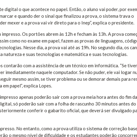
 digital o que acontece no papel. Então, o aluno vai poder, por exem
 marcar e quando der o sinal que finalizou a prova, o sistema trava o
r mexer e a prova vai vir direto para o Inep”, explica o presidente.
 impresso. Os portões abrem às 12h e fecham às 13h. A prova começ
 assim como no exame em papel, fazem as provas de linguagens, códig
ecnologias. Nesse dia, a prova vai até as 19h. No segundo dia, os ca
da natureza e suas tecnologias e matemática e suas tecnologias.
os contarão com a assistência de um técnico em informática. “Se tive
er imediatamente naquele computador. Se não puder, ele vai logar 
eguir mesmo assim, se tiver problema ou se demorar demais para res
a em papel”, explica Lopes.
mpresso apenas poderão sair com a prova meia hora antes do fim d
gital, só poderão sair com a folha de rascunho 30 minutos antes do 
steriormente conferir o gabarito oficial, que deverá ser divulgado p
presso. No entanto, como a prova utiliza o sistema de correção bas
erão o mesmo nível de dificuldade e os estudantes poderão concorre