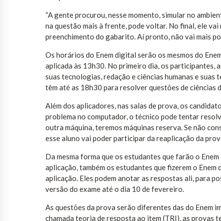
“A gente procurou, nesse momento, simular no ambiente
na questão mais à frente, pode voltar. No final, ele vai
preenchimento do gabarito. Aí pronto, não vai mais pode
Os horários do Enem digital serão os mesmos do Enem
aplicada às 13h30. No primeiro dia, os participantes,
suas tecnologias, redação e ciências humanas e suas t
têm até as 18h30 para resolver questões de ciências 
Além dos aplicadores, nas salas de prova, os candidat
problema no computador, o técnico pode tentar resolv
outra máquina, teremos máquinas reserva. Se não cons
esse aluno vai poder participar da reaplicação da prov
Da mesma forma que os estudantes que farão o Enem i
aplicação, também os estudantes que fizerem o Enem di
aplicação. Eles podem anotar as respostas ali, para po
versão do exame até o dia 10 de fevereiro.
As questões da prova serão diferentes das do Enem im
chamada teoria de resposta ao item (TRI), as provas t