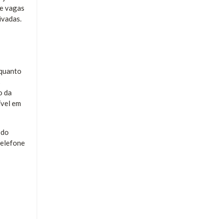
ce vagas
ivadas.
 quanto
s
o da
ível em
 do
telefone