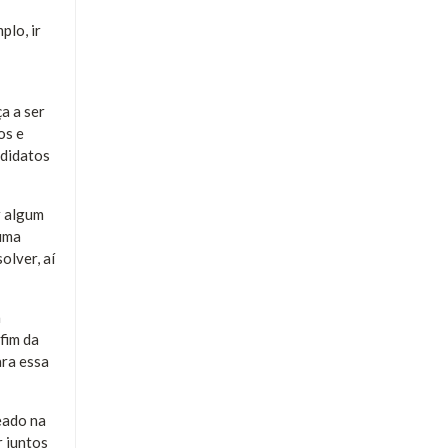
plo, ir
a a ser
os e
ndidatos
r algum
numa
olver, aí
a
fim da
ara essa
eado na
r juntos