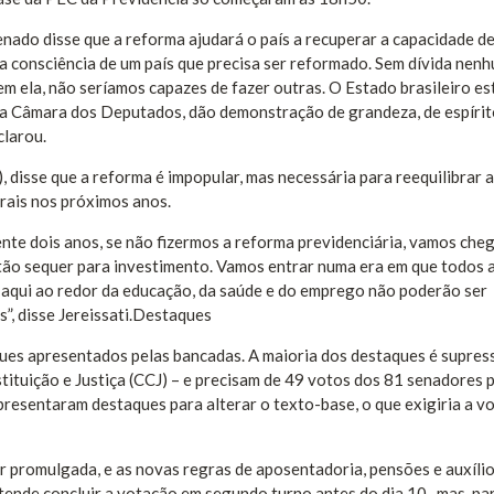
nado disse que a reforma ajudará o país a recuperar a capacidade d
a consciência de um país que precisa ser reformado. Sem dívida nenh
m ela, não seríamos capazes de fazer outras. O Estado brasileiro es
 a Câmara dos Deputados, dão demonstração de grandeza, de espíri
clarou.
 disse que a reforma é impopular, mas necessária para reequilibrar 
erais nos próximos anos.
nte dois anos, se não fizermos a reforma previdenciária, vamos che
tão sequer para investimento. Vamos entrar numa era em que todos 
 aqui ao redor da educação, da saúde e do emprego não poderão ser
s”, disse Jereissati.Destaques
ues apresentados pelas bancadas. A maioria dos destaques é supress
ituição e Justiça (CCJ) – e precisam de 49 votos dos 81 senadores 
resentaram destaques para alterar o texto-base, o que exigiria a vo
 promulgada, e as novas regras de aposentadoria, pensões e auxíli
tende concluir a votação em segundo turno antes do dia 10 , mas, par