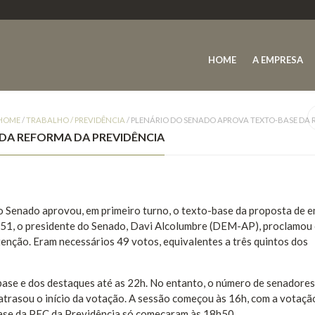
HOME
A EMPRESA
HOME
/
TRABALHO / PREVIDÊNCIA
/
PLENÁRIO DO SENADO APROVA TEXTO-BASE DA 
DA REFORMA DA PREVIDÊNCIA
o Senado aprovou, em primeiro turno, o texto-base da proposta de 
h51, o presidente do Senado, Davi Alcolumbre (DEM-AP), proclamou
tenção. Eram necessários 49 votos, equivalentes a três quintos dos
base e dos destaques até as 22h. No entanto, o número de senadores
 atrasou o início da votação. A sessão começou às 16h, com a votaçã
ase da PEC da Previdência só começaram às 18h50.