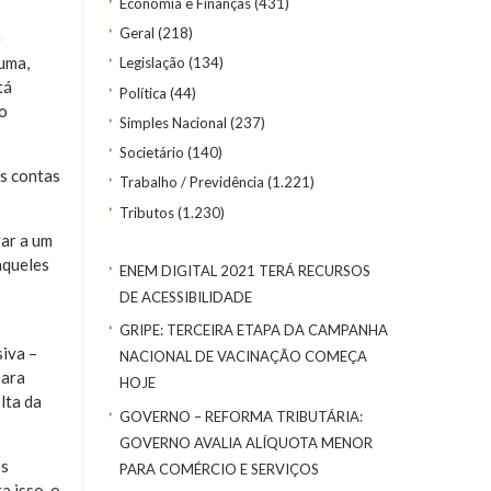
Economia e Finanças
(431)
Geral
(218)
e
uma,
Legislação
(134)
tá
Política
(44)
to
Simples Nacional
(237)
Societário
(140)
as contas
Trabalho / Previdência
(1.221)
Tributos
(1.230)
gar a um
aqueles
ENEM DIGITAL 2021 TERÁ RECURSOS
DE ACESSIBILIDADE
GRIPE: TERCEIRA ETAPA DA CAMPANHA
iva –
NACIONAL DE VACINAÇÃO COMEÇA
para
HOJE
lta da
GOVERNO – REFORMA TRIBUTÁRIA:
GOVERNO AVALIA ALÍQUOTA MENOR
os
PARA COMÉRCIO E SERVIÇOS
a isso, o