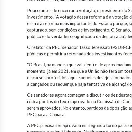
Pouco antes de encerrar a votação, o presidente do Se
investimento. “A votação dessa reforma é a votação d
essa é a reforma mais importante do Estado porque, se
capturado, sem condições de investimento. O Senado,
público e do verdadeiro significado da democracia”, de
O relator da PEC, senador Tasso Jereissati (PSDB-CE),
públicas e permitir a retomada dos investimentos fed
“O Brasil, na maneira que vai, dentro de aproximadame
momento, já em 2021, em que a União não terá um tos
discursos proferidos aqui e aqueles desejos sonhados
alcançados ou sequer que haja tentativa de alcançá-lo
Os senadores agora começam a discutir os dez destaq
retira pontos do texto aprovado na Comissão de Const
serem aprovados. No entanto, partidos da oposição ap
PEC para a Câmara.
A PEC precisa ser aprovada em segundo turno para ser
passarem a valer. Mais cedo, Alcolumbre disse que pre