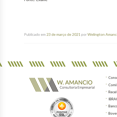
Publicado em
23 de março de 2021
por
Welington Amanci
Conse
Comis
Recei
IBR
Banco
Bove