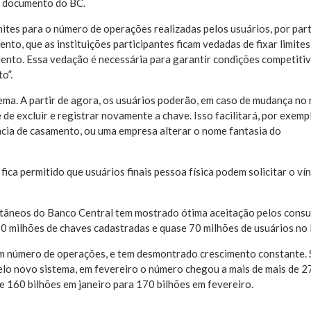
o documento do BC.
ites para o número de operações realizadas pelos usuários, por par
ento, que as instituições participantes ficam vedadas de fixar limites
mento. Essa vedação é necessária para garantir condições competiti
o”.
tema. A partir de agora, os usuários poderão, em caso de mudança no
de excluir e registrar novamente a chave. Isso facilitará, por exempl
cia de casamento, ou uma empresa alterar o nome fantasia do
ica permitido que usuários finais pessoa física podem solicitar o ví
tâneos do Banco Central tem mostrado ótima aceitação pelos cons
 180 milhões de chaves cadastradas e quase 70 milhões de usuários no 
em número de operações, e tem desmontrado crescimento constante.
elo novo sistema, em fevereiro o número chegou a mais de mais de 2
 160 bilhões em janeiro para 170 bilhões em fevereiro.