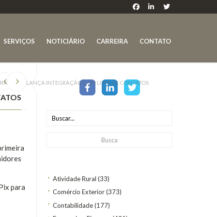
SERVIÇOS
NOTICIÁRIO
CARREIRA
CONTATO
 OPERAÇÕES E LANÇA INTEGRAÇÃO COM LISTA DE CONTATOS
TATOS
primeira
midores
Atividade Rural
(33)
Pix para
Comércio Exterior
(373)
Contabilidade
(177)