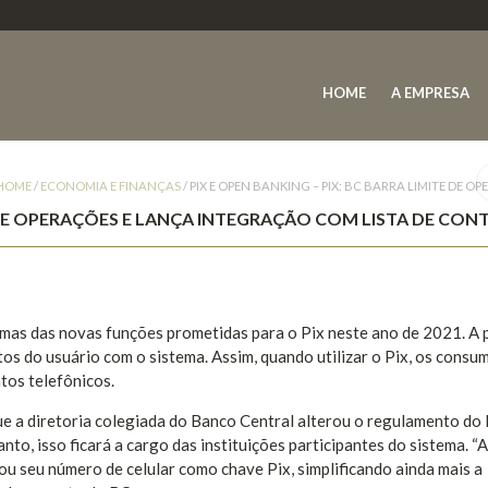
HOME
A EMPRESA
HOME
/
ECONOMIA E FINANÇAS
/
PIX E OPEN BANKING – PIX: BC BARRA LIMITE DE
TE DE OPERAÇÕES E LANÇA INTEGRAÇÃO COM LISTA DE CON
umas das novas funções prometidas para o Pix neste ano de 2021. A 
atos do usuário com o sistema. Assim, quando utilizar o Pix, os consu
tos telefônicos.
e a diretoria colegiada do Banco Central alterou o regulamento do 
to, isso ficará a cargo das instituições participantes do sistema. “A
rou seu número de celular como chave Pix, simplificando ainda mais a