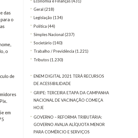
Economia e Finanças
(431)
Geral
(218)
te das
Legislação
(134)
 para o
vas
Política
(44)
Simples Nacional
(237)
Societário
(140)
 nome,
o, o
Trabalho / Previdência
(1.221)
Tributos
(1.230)
nculo de
ENEM DIGITAL 2021 TERÁ RECURSOS
DE ACESSIBILIDADE
GRIPE: TERCEIRA ETAPA DA CAMPANHA
umidores
NACIONAL DE VACINAÇÃO COMEÇA
Pix.
HOJE
 Se em
GOVERNO – REFORMA TRIBUTÁRIA:
75
GOVERNO AVALIA ALÍQUOTA MENOR
PARA COMÉRCIO E SERVIÇOS