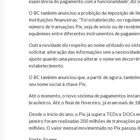
experiência do pagamento com a funcionalidade”, diz 
O BC também anunciou a proibição da imposição de lim
instituições financeiras: “Foi estabelecido, no regulam
número de transações Pix, seja de envio ou de recebi
equânimes entre diferentes instrumentos de pagament
Outra novidade diz respeito ao nome utilizado no sis
solicitar alteração das informações sem a necessidade 
ajuste quando uma pessoa alterar o nome em decorrên
estabelecimento.
O BC também anunciou que, a partir de agora, também f
seu nome social à chave Pix.
Até o momento, o novo sistema de pagamentos instan
brasileiros. Até o final de fevereiro, já eram mais de
Desde o início do ano, o Pix já supera TEDs e DOCs 
janeiro foram realizadas 200 milhões de transações p
milhões. O valor mensal movimentado no Pix passou de
Fonte: Exame