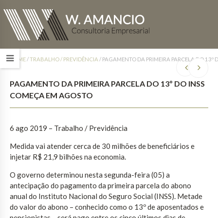
HOME
/
TRABALHO / PREVIDÊNCIA
/
PAGAMENTO DA PRIMEIRA PARCELA DO 13º 
PAGAMENTO DA PRIMEIRA PARCELA DO 13º DO INSS
COMEÇA EM AGOSTO
6 ago 2019 – Trabalho / Previdência
Medida vai atender cerca de 30 milhões de beneficiários e
injetar R$ 21,9 bilhões na economia.
O governo determinou nesta segunda-feira (05) a
antecipação do pagamento da primeira parcela do abono
anual do Instituto Nacional do Seguro Social (INSS). Metade
do valor do abono – conhecido como o 13º de aposentados e
pensionistas – será pago entre os cinco últimos dias de