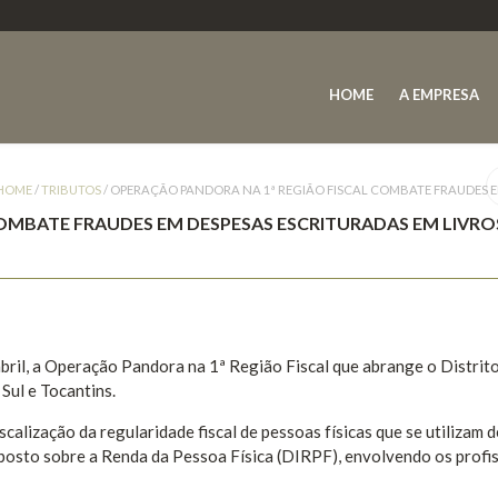
HOME
A EMPRESA
HOME
/
TRIBUTOS
/
OPERAÇÃO PANDORA NA 1ª REGIÃO FISCAL COMBATE FRAUDES E
OMBATE FRAUDES EM DESPESAS ESCRITURADAS EM LIVRO
 abril, a Operação Pandora na 1ª Região Fiscal que abrange o Distrit
Sul e Tocantins.
alização da regularidade fiscal de pessoas físicas que se utilizam d
osto sobre a Renda da Pessoa Física (DIRPF), envolvendo os profis