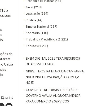
Economia e Finanças
(431)
Geral
(218)
2015 a
Legislação
(134)
des sem
Política
(44)
Simples Nacional
(237)
as
Societário
(140)
sa
Trabalho / Previdência
(1.221)
do.
Tributos
(1.230)
ações de
ENEM DIGITAL 2021 TERÁ RECURSOS
entarem
vro Caixa
DE ACESSIBILIDADE
adas
GRIPE: TERCEIRA ETAPA DA CAMPANHA
io
NACIONAL DE VACINAÇÃO COMEÇA
HOJE
GOVERNO – REFORMA TRIBUTÁRIA:
GOVERNO AVALIA ALÍQUOTA MENOR
print
PARA COMÉRCIO E SERVIÇOS