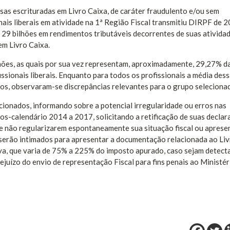
esas escrituradas em Livro Caixa, de caráter fraudulento e/ou sem
ais liberais em atividade na 1ª Região Fiscal transmitiu DIRPF de 
 29 bilhões em rendimentos tributáveis decorrentes de suas ativida
em Livro Caixa.
hões, as quais por sua vez representam, aproximadamente, 29,27% d
ssionais liberais. Enquanto para todos os profissionais a média des
s, observaram-se discrepâncias relevantes para o grupo seleciona
cionados, informando sobre a potencial irregularidade ou erros nas
os-calendário 2014 a 2017, solicitando a retificação de suas declar
ue não regularizarem espontaneamente sua situação fiscal ou apres
 serão intimados para apresentar a documentação relacionada ao Li
iva, que varia de 75% a 225% do imposto apurado, caso sejam detect
ejuízo do envio de representação Fiscal para fins penais ao Ministér