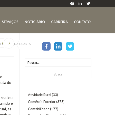
SERVIÇOS
NOTICIÁRIO
CARREIRA
CONTATO
ER VOTADO NA QUARTA
de
auta do
Atividade Rural
(33)
 real ou
Comércio Exterior
(373)
sumido e
ual, as
Contabilidade
(177)
imeiros