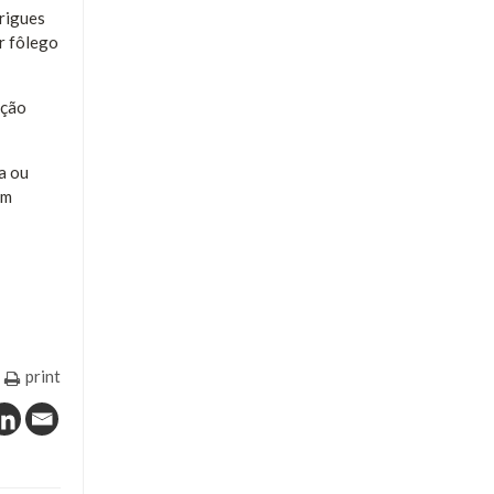
rigues
r fôlego
ação
a ou
am
print