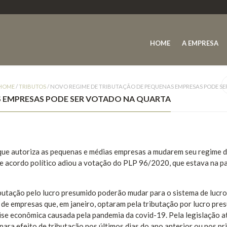
HOME
A EMPRESA
HOME
/
TRIBUTOS
/
NOVO REGIME DE TRIBUTAÇÃO DE PEQUENAS EMPRESAS PODE S
S EMPRESAS PODE SER VOTADO NA QUARTA
 que autoriza as pequenas e médias empresas a mudarem seu regime 
 de acordo político adiou a votação do PLP 96/2020, que estava na p
butação pelo lucro presumido poderão mudar para o sistema de lucro
a de empresas que, em janeiro, optaram pela tributação por lucro pre
ise econômica causada pela pandemia da covid-19. Pela legislação at
ara efeito de tributação nos últimos dias do ano anterior ou nos pr