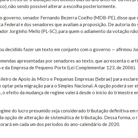
sco), não sendo possível alterar a escolha posteriormente.
 do governo, senador Fernando Bezerra Coelho (MDB-PE), disse que 
ta Federal e dos senadores que avaliam a proposição. De autoria do
nador Jorginho Mello (PL-SC), para quem o adiamento da votação não
cou decidido fazer um texto em conjunto com o governo — afirmou Jo
 emendas apresentadas por senadores ao texto, que acrescenta o art
sa e da Empresa de Pequeno Porte (Lei Complementar 123, de 2006).
sileiro de Apoio às Micro e Pequenas Empresas (Sebrae) para esclare
e optar pela migração para o Simples Nacional. A opção poderá ser 
, o efeito da mudança de regime valerá desde o início do trimestre e
egime do lucro presumido seja considerado tributação definitiva em 
a opção de alteração de sistemática de tributação. Dessa forma, o r
gorará em cada um dos períodos do ano-calendário de 2020.