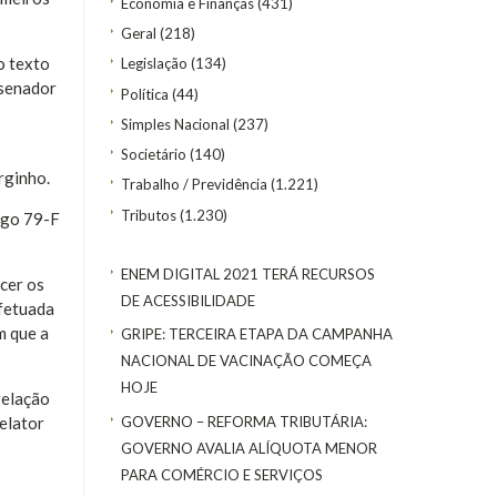
Economia e Finanças
(431)
Geral
(218)
o texto
Legislação
(134)
 senador
Política
(44)
Simples Nacional
(237)
Societário
(140)
rginho.
Trabalho / Previdência
(1.221)
Tributos
(1.230)
igo 79-F
ENEM DIGITAL 2021 TERÁ RECURSOS
cer os
DE ACESSIBILIDADE
efetuada
m que a
GRIPE: TERCEIRA ETAPA DA CAMPANHA
NACIONAL DE VACINAÇÃO COMEÇA
HOJE
relação
GOVERNO – REFORMA TRIBUTÁRIA:
elator
GOVERNO AVALIA ALÍQUOTA MENOR
PARA COMÉRCIO E SERVIÇOS