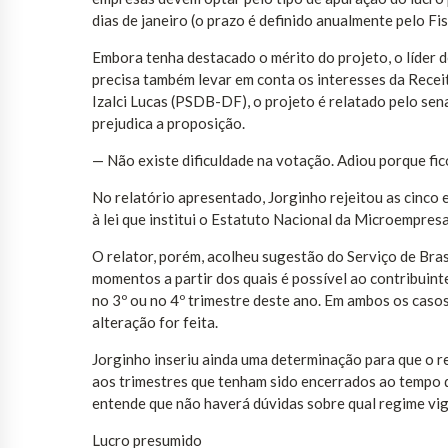
dias de janeiro (o prazo é definido anualmente pelo Fi
Embora tenha destacado o mérito do projeto, o líder
precisa também levar em conta os interesses da Recei
Izalci Lucas (PSDB-DF), o projeto é relatado pelo se
prejudica a proposição.
— Não existe dificuldade na votação. Adiou porque fi
No relatório apresentado, Jorginho rejeitou as cinco
à lei que institui o Estatuto Nacional da Microempre
O relator, porém, acolheu sugestão do Serviço de Bra
momentos a partir dos quais é possível ao contribuint
no 3º ou no 4º trimestre deste ano. Em ambos os casos
alteração for feita.
Jorginho inseriu ainda uma determinação para que o r
aos trimestres que tenham sido encerrados ao tempo d
entende que não haverá dúvidas sobre qual regime vi
Lucro presumido