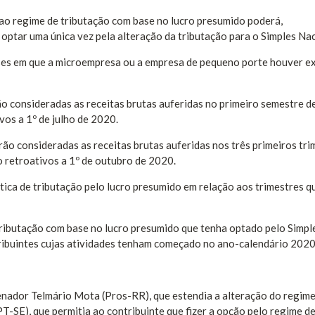
 ao regime de tributação com base no lucro presumido poderá,
optar uma única vez pela alteração da tributação para o Simples Nac
ses em que a microempresa ou a empresa de pequeno porte houver e
ão consideradas as receitas brutas auferidas no primeiro semestre d
vos a 1º de julho de 2020.
ão consideradas as receitas brutas auferidas nos três primeiros tri
o retroativos a 1º de outubro de 2020.
ática de tributação pelo lucro presumido em relação aos trimestres q
tributação com base no lucro presumido que tenha optado pelo Simpl
tribuintes cujas atividades tenham começado no ano-calendário 2020
senador Telmário Mota (Pros-RR), que estendia a alteração do regim
T-SE), que permitia ao contribuinte que fizer a opção pelo regime de