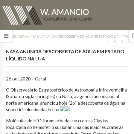
HOME
/
GERAL
/
NASA ANUNCIA DESCOBERTA DE ÁGUA EM ESTADO LÍQUIDO NA
NASA ANUNCIA DESCOBERTA DE ÁGUA EM ESTADO
LÍQUIDO NA LUA
26 out 2020 – Geral
O Observatório Estratosférico de Astronomia Infravermelha
(Sofia, na sigla em inglês) da Nasa, a agência aeroespacial
norte americana, anunciou hoje (26) a descoberta de água na
superfície iluminada da Lua.
Moléculas de H²O foram achadas na cratera Clavius,
localizada no hemisfério sul lunar, uma das maiores crateras
visíveis do satélite natural a partir da Terra. Observações