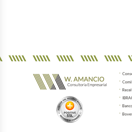
Conse
Comis
Recei
IBR
Banco
Bove