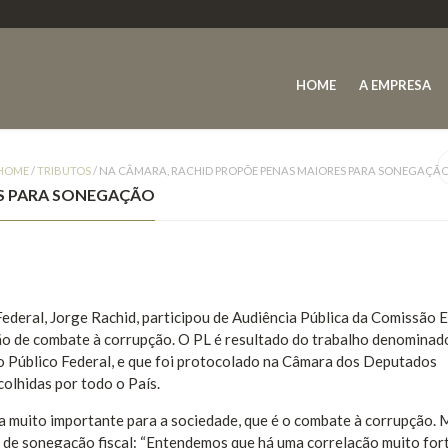
HOME
A EMPRESA
HOME
/
TRIBUTOS
/
NA CÂMARA, RACHID PROPÕE PENAS MAIORES PARA SONEGAÇÃ
ES PARA SONEGAÇÃO
Federal, Jorge Rachid, participou de Audiência Pública da Comissão E
ção de combate à corrupção. O PL é resultado do trabalho denomina
o Público Federal, e que foi protocolado na Câmara dos Deputados
colhidas por todo o País.
a muito importante para a sociedade, que é o combate à corrupção. 
 de sonegação fiscal: “Entendemos que há uma correlação muito for