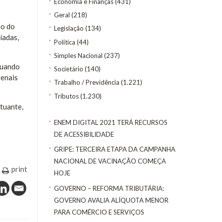
Economia e Finanças
(431)
Geral
(218)
ão do
Legislação
(134)
íadas,
Política
(44)
Simples Nacional
(237)
tuando
Societário
(140)
penais
Trabalho / Previdência
(1.221)
Tributos
(1.230)
tuante,
ENEM DIGITAL 2021 TERÁ RECURSOS
DE ACESSIBILIDADE
GRIPE: TERCEIRA ETAPA DA CAMPANHA
NACIONAL DE VACINAÇÃO COMEÇA
print
HOJE
GOVERNO – REFORMA TRIBUTÁRIA:
GOVERNO AVALIA ALÍQUOTA MENOR
PARA COMÉRCIO E SERVIÇOS