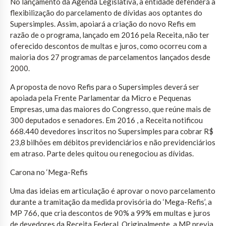
No lançamento da Agenda Legislativa, a entidade defenderá a
flexibilização do parcelamento de dívidas aos optantes do
Supersimples. Assim, apoiará a criação do novo Refis em
razão de o programa, lançado em 2016 pela Receita, não ter
oferecido descontos de multas e juros, como ocorreu com a
maioria dos 27 programas de parcelamentos lançados desde
2000.
A proposta de novo Refis para o Supersimples deverá ser
apoiada pela Frente Parlamentar da Micro e Pequenas
Empresas, uma das maiores do Congresso, que reúne mais de
300 deputados e senadores. Em 2016 , a Receita notificou
668.440 devedores inscritos no Supersimples para cobrar R$
23,8 bilhões em débitos previdenciários e não previdenciários
em atraso. Parte deles quitou ou renegociou as dívidas.
Carona no ‘Mega-Refis
Uma das ideias em articulação é aprovar o novo parcelamento
durante a tramitação da medida provisória do ‘Mega-Refis’, a
MP 766, que cria descontos de 90% a 99% em multas e juros
de devedores da Receita Federal. Originalmente, a MP previa