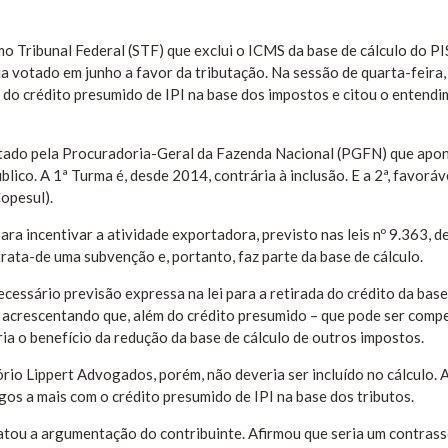
 Tribunal Federal (STF) que exclui o ICMS da base de cálculo do PI
ia votado em junho a favor da tributação. Na sessão de quarta-feira,
 do crédito presumido de IPI na base dos impostos e citou o entend
tado pela Procuradoria-Geral da Fazenda Nacional (PGFN) que apo
lico. A 1ª Turma é, desde 2014, contrária à inclusão. E a 2ª, favoráv
opesul).
ra incentivar a atividade exportadora, previsto nas leis nº 9.363, d
rata-de uma subvenção e, portanto, faz parte da base de cálculo.
cessário previsão expressa na lei para a retirada do crédito da base
ela, acrescentando que, além do crédito presumido – que pode ser com
ria o benefício da redução da base de cálculo de outros impostos.
rio Lippert Advogados, porém, não deveria ser incluído no cálculo. 
os a mais com o crédito presumido de IPI na base dos tributos.
atou a argumentação do contribuinte. Afirmou que seria um contras