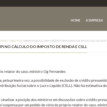
HOME
A EMPRESA
HOME
/
TRIBUTOS
/
MINISTROS JULGAM CRÉDITO PRESUMIDO DE IPI NO CÁLCULO DO 
PI NO CÁLCULO DO IMPOSTO DE RENDA E CSLL
rio relator do caso, ministro Og Fernandes
a, pela primeira vez, a possibilidade de exclusão de crédito presumido
ntribuição Social sobre o Lucro Líquido (CSLL). Não há estimativa do
 sinalizar a posição dos ministros em discussões sobre crédito pres
oi suspensa por um pedido de vista do próprio relator do caso, minis