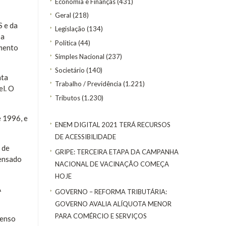
Economia e Finanças
(431)
Geral
(218)
S e da
Legislação
(134)
 a
Política
(44)
imento
Simples Nacional
(237)
Societário
(140)
nta
Trabalho / Previdência
(1.221)
el. O
Tributos
(1.230)
e 1996, e
ENEM DIGITAL 2021 TERÁ RECURSOS
DE ACESSIBILIDADE
 de
GRIPE: TERCEIRA ETAPA DA CAMPANHA
pensado
NACIONAL DE VACINAÇÃO COMEÇA
HOJE
A
GOVERNO – REFORMA TRIBUTÁRIA:
GOVERNO AVALIA ALÍQUOTA MENOR
PARA COMÉRCIO E SERVIÇOS
senso