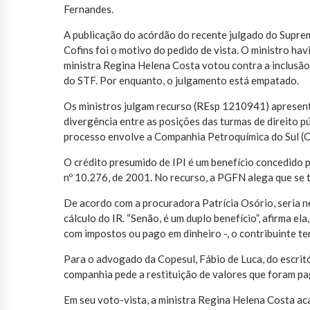
Fernandes.
A publicação do acórdão do recente julgado do Supremo
Cofins foi o motivo do pedido de vista. O ministro hav
ministra Regina Helena Costa votou contra a inclusão
do STF. Por enquanto, o julgamento está empatado.
Os ministros julgam recurso (REsp 1210941) apresen
divergência entre as posições das turmas de direito púb
processo envolve a Companhia Petroquímica do Sul (C
O crédito presumido de IPI é um benefício concedido pa
nº 10.276, de 2001. No recurso, a PGFN alega que se t
De acordo com a procuradora Patrícia Osório, seria ne
cálculo do IR. “Senão, é um duplo benefício”, afirma 
com impostos ou pago em dinheiro -, o contribuinte te
Para o advogado da Copesul, Fábio de Luca, do escritó
companhia pede a restituição de valores que foram pag
Em seu voto-vista, a ministra Regina Helena Costa ac