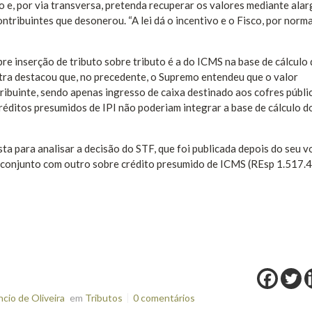
o e, por via transversa, pretenda recuperar os valores mediante al
ntribuintes que desonerou. “A lei dá o incentivo e o Fisco, por norm
re inserção de tributo sobre tributo é a do ICMS na base de cálculo 
stra destacou que, no precedente, o Supremo entendeu que o valor
ibuinte, sendo apenas ingresso de caixa destinado aos cofres públi
créditos presumidos de IPI não poderiam integrar a base de cálculo d
sta para analisar a decisão do STF, que foi publicada depois do seu v
m conjunto com outro sobre crédito presumido de ICMS (REsp 1.517.4
io de Oliveira
em
Tributos
0 comentários