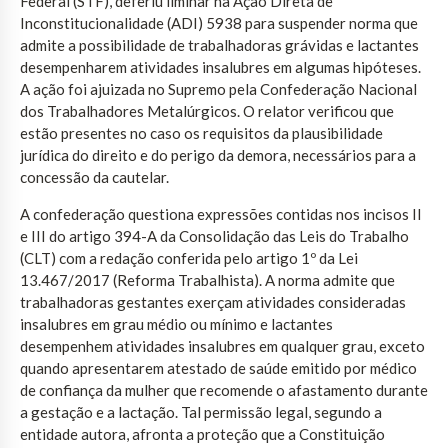
Federal (STF), deferiu liminar na Ação Direta de
Inconstitucionalidade (ADI) 5938 para suspender norma que
admite a possibilidade de trabalhadoras grávidas e lactantes
desempenharem atividades insalubres em algumas hipóteses.
A ação foi ajuizada no Supremo pela Confederação Nacional
dos Trabalhadores Metalúrgicos. O relator verificou que
estão presentes no caso os requisitos da plausibilidade
jurídica do direito e do perigo da demora, necessários para a
concessão da cautelar.
A confederação questiona expressões contidas nos incisos II
e III do artigo 394-A da Consolidação das Leis do Trabalho
(CLT) com a redação conferida pelo artigo 1º da Lei
13.467/2017 (Reforma Trabalhista). A norma admite que
trabalhadoras gestantes exerçam atividades consideradas
insalubres em grau médio ou mínimo e lactantes
desempenhem atividades insalubres em qualquer grau, exceto
quando apresentarem atestado de saúde emitido por médico
de confiança da mulher que recomende o afastamento durante
a gestação e a lactação. Tal permissão legal, segundo a
entidade autora, afronta a proteção que a Constituição