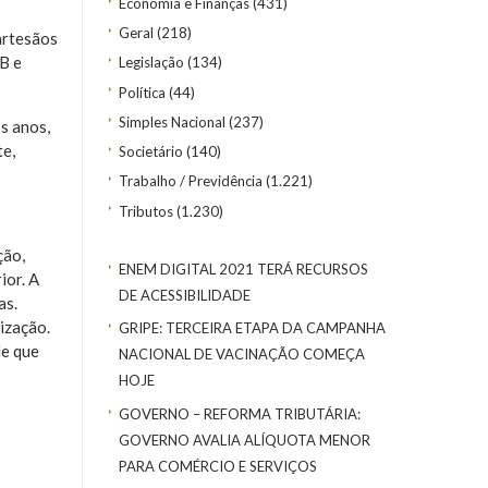
Economia e Finanças
(431)
Geral
(218)
 artesãos
B e
Legislação
(134)
Política
(44)
Simples Nacional
(237)
s anos,
te,
Societário
(140)
Trabalho / Previdência
(1.221)
Tributos
(1.230)
ção,
ENEM DIGITAL 2021 TERÁ RECURSOS
ior. A
DE ACESSIBILIDADE
as.
ização.
GRIPE: TERCEIRA ETAPA DA CAMPANHA
de que
NACIONAL DE VACINAÇÃO COMEÇA
HOJE
GOVERNO – REFORMA TRIBUTÁRIA:
GOVERNO AVALIA ALÍQUOTA MENOR
PARA COMÉRCIO E SERVIÇOS