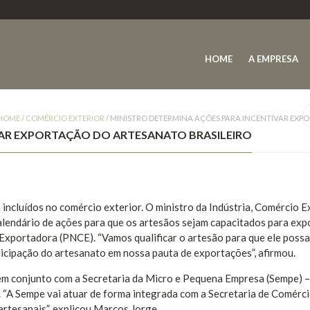
HOME
A EMPRESA
HOME
/
COMÉRCIO EXTERIOR
/
MINISTRO DETERMINA AÇÕES PARA INCENTIVAR EXP
VAR EXPORTAÇÃO DO ARTESANATO BRASILEIRO
 incluídos no comércio exterior. O ministro da Indústria, Comércio E
alendário de ações para que os artesãos sejam capacitados para ex
Exportadora (PNCE). “Vamos qualificar o artesão para que ele possa
rticipação do artesanato em nossa pauta de exportações”, afirmou.
 em conjunto com a Secretaria da Micro e Pequena Empresa (Sempe) –
 “A Sempe vai atuar de forma integrada com a Secretaria de Comérc
artesanais”, explicou Marcos Jorge.