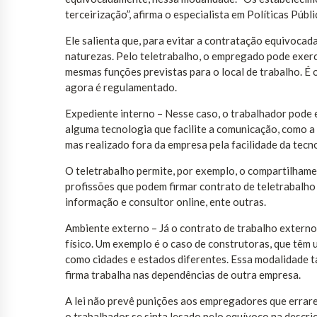
terceirização”, afirma o especialista em Políticas Pú
Ele salienta que, para evitar a contratação equivocada
naturezas. Pelo teletrabalho, o empregado pode exerc
mesmas funções previstas para o local de trabalho. É 
agora é regulamentado.
Expediente interno – Nesse caso, o trabalhador pode 
alguma tecnologia que facilite a comunicação, como a 
mas realizado fora da empresa pela facilidade da tecno
O teletrabalho permite, por exemplo, o compartilham
profissões que podem firmar contrato de teletrabalho i
informação e consultor online, ente outras.
Ambiente externo – Já o contrato de trabalho extern
físico. Um exemplo é o caso de construtoras, que têm 
como cidades e estados diferentes. Essa modalidade t
firma trabalha nas dependências de outra empresa.
A lei não prevê punições aos empregadores que errare
o trabalhador se sinta lesado pelo equívoco na descr