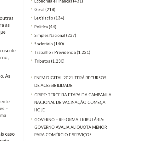
Economia e Finanças
(431)
Geral
(218)
 outras
Legislação
(134)
ra as
Política
(44)
que
Simples Nacional
(237)
Societário
(140)
a uso de
Trabalho / Previdência
(1.221)
erno,
Tributos
(1.230)
o. As
ENEM DIGITAL 2021 TERÁ RECURSOS
DE ACESSIBILIDADE
GRIPE: TERCEIRA ETAPA DA CAMPANHA
iente
NACIONAL DE VACINAÇÃO COMEÇA
es –
HOJE
uma
GOVERNO – REFORMA TRIBUTÁRIA:
GOVERNO AVALIA ALÍQUOTA MENOR
is caso
PARA COMÉRCIO E SERVIÇOS
onado