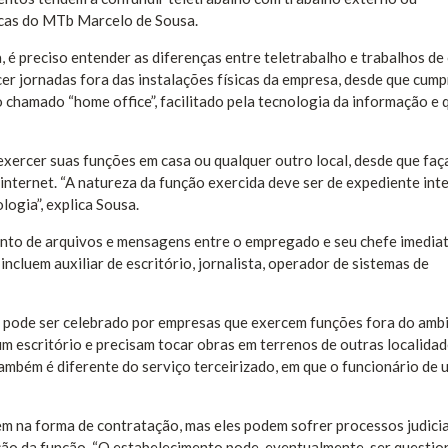
blicas do MTb Marcelo de Sousa.
, é preciso entender as diferenças entre teletrabalho e trabalhos de
er jornadas fora das instalações físicas da empresa, desde que cump
o chamado “home office”, facilitado pela tecnologia da informação e 
exercer suas funções em casa ou qualquer outro local, desde que faç
internet. “A natureza da função exercida deve ser de expediente int
logia”, explica Sousa.
ento de arquivos e mensagens entre o empregado e seu chefe imediat
ncluem auxiliar de escritório, jornalista, operador de sistemas de
o pode ser celebrado por empresas que exercem funções fora do amb
um escritório e precisam tocar obras em terrenos de outras localidad
ambém é diferente do serviço terceirizado, em que o funcionário de 
m na forma de contratação, mas eles podem sofrer processos judicia
ição da função. “O estabelecimento pode, eventualmente, ser questi