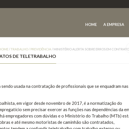
HOME
A EMPRESA
HOME
/
TRABALHO / PREVIDÊNCIA
/
MINISTÉRIO ALERTA SOBRE ERROS EM CONTRAT
RATOS DE TELETRABALHO
 sendo usada na contratação de profissionais que se enquadram nas
balhista, em vigor desde novembro de 2017, é a normatização do
empregatício sem precisar exercer as funções nas dependências da e
a há empregadores com dúvidas e o Ministério do Trabalho (MTb) est
e obras e até mesmo motoristas de caminhão são contratados,
ntos tendem a confundir teletrabalho com trabalho externo ou