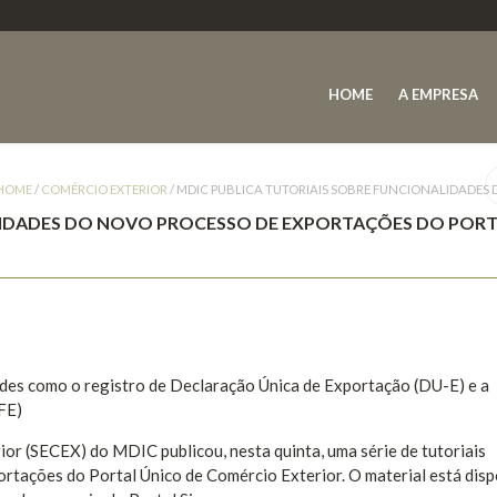
HOME
A EMPRESA
HOME
/
COMÉRCIO EXTERIOR
/
MDIC PUBLICA TUTORIAIS SOBRE FUNCIONALIDADES
LIDADES DO NOVO PROCESSO DE EXPORTAÇÕES DO POR
ades como o registro de Declaração Única de Exportação (DU-E) e a
FE)
rior (SECEX) do MDIC publicou, nesta quinta, uma série de tutoriais
rtações do Portal Único de Comércio Exterior. O material está disp