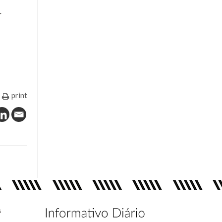
r
print
s