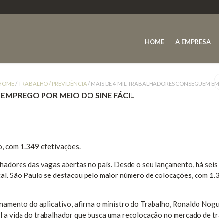
HOME
A EMPRESA
HOME
/
TRABALHO / PREVIDÊNCIA
/
MAIS DE 4 MIL TRABALHADORES CONSEGUEM EMP
EMPREGO POR MEIO DO SINE FÁCIL
o, com 1.349 efetivações.
lhadores das vagas abertas no país. Desde o seu lançamento, há seis
tal. São Paulo se destacou pelo maior número de colocações, com 1.
namento do aplicativo, afirma o ministro do Trabalho, Ronaldo Nogu
cil a vida do trabalhador que busca uma recolocação no mercado de tr