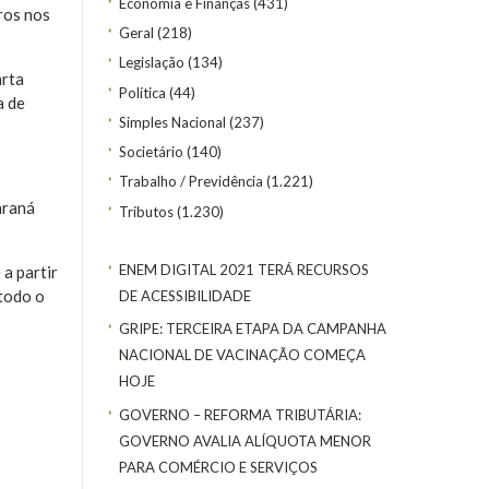
Economia e Finanças
(431)
ros nos
Geral
(218)
Legislação
(134)
arta
Política
(44)
a de
Simples Nacional
(237)
Societário
(140)
Trabalho / Previdência
(1.221)
araná
Tributos
(1.230)
ENEM DIGITAL 2021 TERÁ RECURSOS
a partir
 todo o
DE ACESSIBILIDADE
GRIPE: TERCEIRA ETAPA DA CAMPANHA
NACIONAL DE VACINAÇÃO COMEÇA
HOJE
GOVERNO – REFORMA TRIBUTÁRIA:
GOVERNO AVALIA ALÍQUOTA MENOR
PARA COMÉRCIO E SERVIÇOS