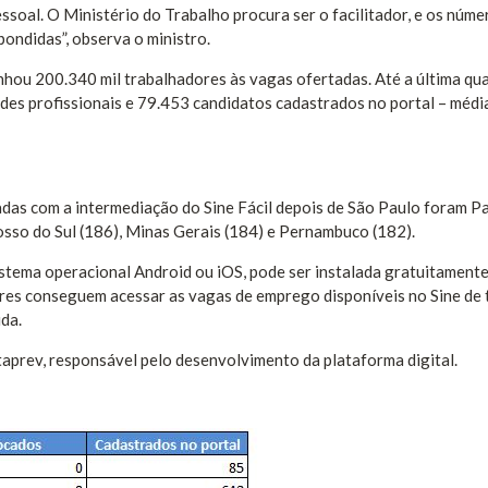
ssoal. O Ministério do Trabalho procura ser o facilitador, e os núme
ondidas”, observa o ministro.
nhou 200.340 mil trabalhadores às vagas ofertadas. Até a última qu
ades profissionais e 79.453 candidatos cadastrados no portal – médi
das com a intermediação do Sine Fácil depois de São Paulo foram P
osso do Sul (186), Minas Gerais (184) e Pernambuco (182).
stema operacional Android ou iOS, pode ser instalada gratuitamente 
dores conseguem acessar as vagas de emprego disponíveis no Sine de
ida.
taprev, responsável pelo desenvolvimento da plataforma digital.