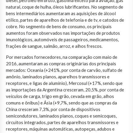
diesel, petróleo em bruto, gasolina exceto para aviação, gás
natural, coque de hulha, óleos lubrificantes. No segmento de
bens intermediários aumentaram as aquisições de álcool
etílico, partes de aparelhos de telefonia e de tv, e catodos de
cobre. No segmento de bens de consumo, os principais
aumentos foram observados nas importações de produtos
imunológicos, automóveis de passageiros, medicamentos,
frações de sangue, salmão, arroz, e alhos frescos.
Por mercados fornecedores, na comparação com maio de
2016, aumentaram as compras originárias dos principais
mercados: Oceania (+241%, por conta de carvão, sulfato de
amônio, laminados planos, aparelhos transmissores e
receptores, e ligas de alumínio), Mercosul (+17%, sendo que
as importações da Argentina cresceram, 20,5%, por conta de
veículos de carga, trigo em grão, cevada em grão, alhos
comuns e ônibus) e Ásia (+9,7%, sendo que as compras da
China cresceram 7,3%, por conta de dispositivos
semicondutores, laminados planos, coques e semicoques,
circuitos integrados, partes de aparelhos transmissores e
receptores, máquinas automáticas, autopeças, adubos e