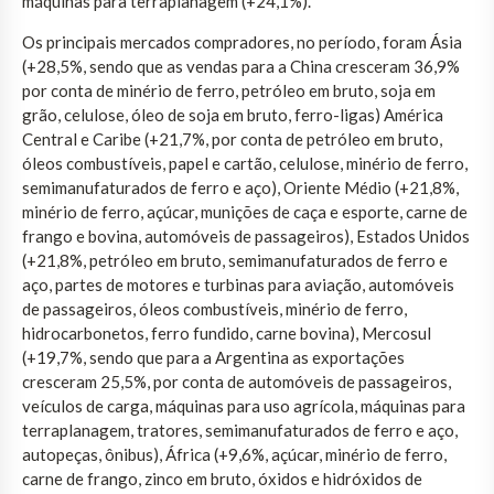
máquinas para terraplanagem (+24,1%).
Os principais mercados compradores, no período, foram Ásia
(+28,5%, sendo que as vendas para a China cresceram 36,9%
por conta de minério de ferro, petróleo em bruto, soja em
grão, celulose, óleo de soja em bruto, ferro-ligas) América
Central e Caribe (+21,7%, por conta de petróleo em bruto,
óleos combustíveis, papel e cartão, celulose, minério de ferro,
semimanufaturados de ferro e aço), Oriente Médio (+21,8%,
minério de ferro, açúcar, munições de caça e esporte, carne de
frango e bovina, automóveis de passageiros), Estados Unidos
(+21,8%, petróleo em bruto, semimanufaturados de ferro e
aço, partes de motores e turbinas para aviação, automóveis
de passageiros, óleos combustíveis, minério de ferro,
hidrocarbonetos, ferro fundido, carne bovina), Mercosul
(+19,7%, sendo que para a Argentina as exportações
cresceram 25,5%, por conta de automóveis de passageiros,
veículos de carga, máquinas para uso agrícola, máquinas para
terraplanagem, tratores, semimanufaturados de ferro e aço,
autopeças, ônibus), África (+9,6%, açúcar, minério de ferro,
carne de frango, zinco em bruto, óxidos e hidróxidos de