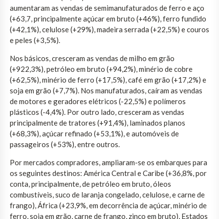
aumentaram as vendas de semimanufaturados de ferro e aço
(+63,7, principalmente açúcar em bruto (+46%), ferro fundido
(+42,1%), celulose (+29%), madeira serrada (+22,5%) e couros
e peles (+3,5%).
Nos básicos, cresceram as vendas de milho em grão
(+922,3%), petróleo em bruto (+94,2%), minério de cobre
(+62,5%), minério de ferro (+17,5%), café em grão (+17,2%) e
soja em grão (+7,7%). Nos manufaturados, caíram as vendas
de motores e geradores elétricos (-22,5%) e polímeros
plásticos (-4,4%). Por outro lado, cresceram as vendas
principalmente de tratores (+91,4%), laminados planos
(+68,3%), açúcar refinado (+53,1%), e automóveis de
passageiros (+53%), entre outros.
Por mercados compradores, ampliaram-se os embarques para
os seguintes destinos: América Central e Caribe (+36,8%, por
conta, principalmente, de petróleo em bruto, óleos
combustíveis, suco de laranja congelado, celulose, e carne de
frango), África (+23,9%, em decorrência de açúcar, minério de
ferro, soja em grão, carne de frango, zinco em bruto), Estados