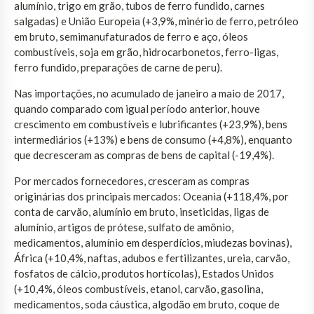
alumínio, trigo em grão, tubos de ferro fundido, carnes
salgadas) e União Europeia (+3,9%, minério de ferro, petróleo
em bruto, semimanufaturados de ferro e aço, óleos
combustíveis, soja em grão, hidrocarbonetos, ferro-ligas,
ferro fundido, preparações de carne de peru).
Nas importações, no acumulado de janeiro a maio de 2017,
quando comparado com igual período anterior, houve
crescimento em combustíveis e lubrificantes (+23,9%), bens
intermediários (+13%) e bens de consumo (+4,8%), enquanto
que decresceram as compras de bens de capital (-19,4%).
Por mercados fornecedores, cresceram as compras
originárias dos principais mercados: Oceania (+118,4%, por
conta de carvão, alumínio em bruto, inseticidas, ligas de
alumínio, artigos de prótese, sulfato de amônio,
medicamentos, alumínio em desperdícios, miudezas bovinas),
África (+10,4%, naftas, adubos e fertilizantes, ureia, carvão,
fosfatos de cálcio, produtos hortícolas), Estados Unidos
(+10,4%, óleos combustíveis, etanol, carvão, gasolina,
medicamentos, soda cáustica, algodão em bruto, coque de