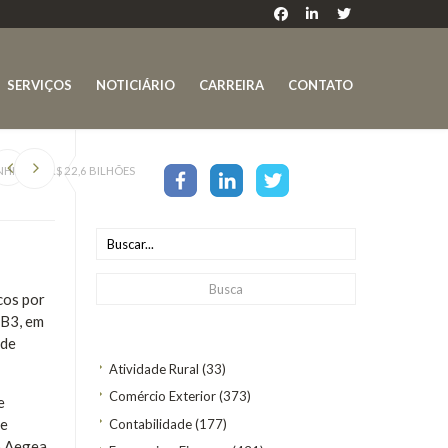
SERVIÇOS
NOTICIÁRIO
CARREIRA
CONTATO
IA POR R$ 22,6 BILHÕES
cos por
 B3, em
 de
Atividade Rural
(33)
Comércio Exterior
(373)
e
ve
Contabilidade
(177)
o Aegea