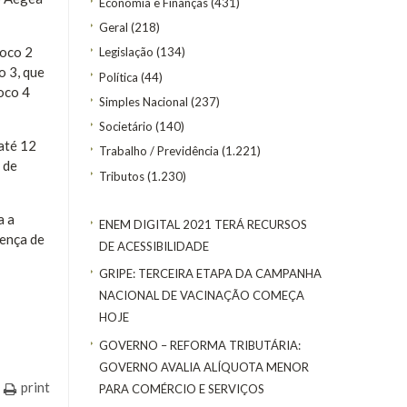
Economia e Finanças
(431)
Geral
(218)
loco 2
Legislação
(134)
o 3, que
Política
(44)
loco 4
Simples Nacional
(237)
Societário
(140)
até 12
Trabalho / Previdência
(1.221)
 de
Tributos
(1.230)
a a
ENEM DIGITAL 2021 TERÁ RECURSOS
rença de
DE ACESSIBILIDADE
GRIPE: TERCEIRA ETAPA DA CAMPANHA
NACIONAL DE VACINAÇÃO COMEÇA
HOJE
GOVERNO – REFORMA TRIBUTÁRIA:
GOVERNO AVALIA ALÍQUOTA MENOR
print
PARA COMÉRCIO E SERVIÇOS