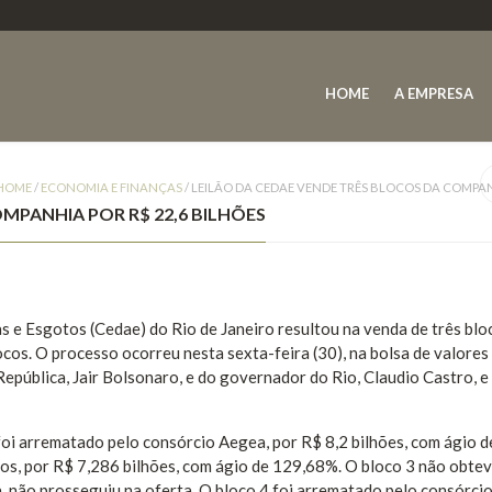
HOME
A EMPRESA
HOME
/
ECONOMIA E FINANÇAS
/
LEILÃO DA CEDAE VENDE TRÊS BLOCOS DA COMPANH
MPANHIA POR R$ 22,6 BILHÕES
 e Esgotos (Cedae) do Rio de Janeiro resultou na venda de três blo
cos. O processo ocorreu nesta sexta-feira (30), na bolsa de valores
epública, Jair Bolsonaro, e do governador do Rio, Claudio Castro, e
foi arrematado pelo consórcio Aegea, por R$ 8,2 bilhões, com ágio d
os, por R$ 7,286 bilhões, com ágio de 129,68%. O bloco 3 não obte
a, não prosseguiu na oferta. O bloco 4 foi arrematado pelo consórci