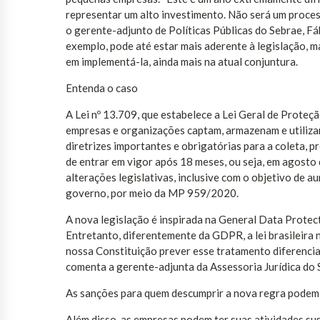
representar um alto investimento. Não será um process
o gerente-adjunto de Políticas Públicas do Sebrae, F
exemplo, pode até estar mais aderente à legislação, m
em implementá-la, ainda mais na atual conjuntura.
Entenda o caso
A Lei nº 13.709, que estabelece a Lei Geral de Prote
empresas e organizações captam, armazenam e utilizam
diretrizes importantes e obrigatórias para a coleta,
de entrar em vigor após 18 meses, ou seja, em agosto
alterações legislativas, inclusive com o objetivo de 
governo, por meio da MP 959/2020.
A nova legislação é inspirada na General Data Protec
Entretanto, diferentemente da GDPR, a lei brasileira
nossa Constituição prever esse tratamento diferenci
comenta a gerente-adjunta da Assessoria Jurídica do 
As sanções para quem descumprir a nova regra podem 
Além disso, as empresas podem ter suas atividades su