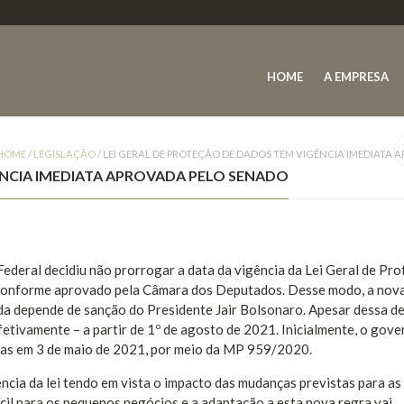
HOME
A EMPRESA
HOME
/
LEGISLAÇÃO
/
LEI GERAL DE PROTEÇÃO DE DADOS TEM VIGÊNCIA IMEDIATA
ÊNCIA IMEDIATA APROVADA PELO SENADO
ederal decidiu não prorrogar a data da vigência da Lei Geral de Pr
conforme aprovado pela Câmara dos Deputados. Desse modo, a nova
inda depende de sanção do Presidente Jair Bolsonaro. Apesar dessa de
efetivamente – a partir de 1º de agosto de 2021. Inicialmente, o gov
as em 3 de maio de 2021, por meio da MP 959/2020.
cia da lei tendo em vista o impacto das mudanças previstas para as
il para os pequenos negócios e a adaptação a esta nova regra vai