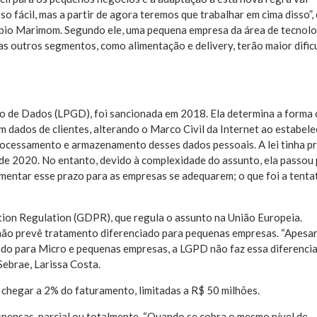
o fácil, mas a partir de agora teremos que trabalhar em cima disso”,
ábio Marimom. Segundo ele, uma pequena empresa da área de tecnolo
as outros segmentos, como alimentação e delivery, terão maior dific
ção de Dados (LPGD), foi sancionada em 2018. Ela determina a forma
 dados de clientes, alterando o Marco Civil da Internet ao estabele
 processamento e armazenamento desses dados pessoais. A lei tinha p
 de 2020. No entanto, devido à complexidade do assunto, ela passou
aumentar esse prazo para as empresas se adequarem; o que foi a tenta
tion Regulation (GDPR), que regula o assunto na União Europeia.
 não prevê tratamento diferenciado para pequenas empresas. “Apesar
ado para Micro e pequenas empresas, a LGPD não faz essa diferenci
Sebrae, Larissa Costa.
chegar a 2% do faturamento, limitadas a R$ 50 milhões.
spensas, parcial ou totalmente. “Quando se cobra o mesmo nível de