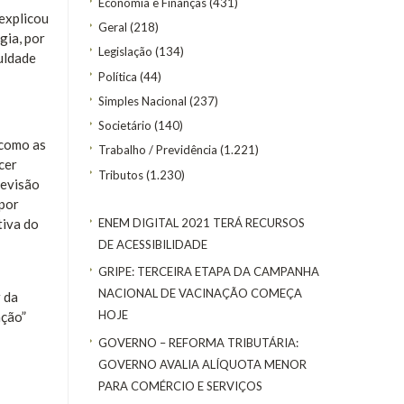
Economia e Finanças
(431)
 explicou
Geral
(218)
gia, por
Legislação
(134)
uldade
Política
(44)
Simples Nacional
(237)
Societário
(140)
 como as
Trabalho / Previdência
(1.221)
cer
Tributos
(1.230)
revisão
 por
ENEM DIGITAL 2021 TERÁ RECURSOS
tiva do
DE ACESSIBILIDADE
GRIPE: TERCEIRA ETAPA DA CAMPANHA
NACIONAL DE VACINAÇÃO COMEÇA
 da
HOJE
ação”
GOVERNO – REFORMA TRIBUTÁRIA:
GOVERNO AVALIA ALÍQUOTA MENOR
PARA COMÉRCIO E SERVIÇOS