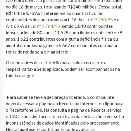
O crédito bancário para 72.546 contribuintes será realizado
no dia 16 de março, totalizando R$240 milhões. Desse total,
R$104.186.759,61 referem-se ao quantitativo de
contribuintes de que tratam o art. 16 da
Lei nº 9.250/95
e o
Art. 69-A da
Lei nº 9.784/99
, sendo 1.848 contribuintes
idosos acima de 80 anos, 11.528 contribuintes entre 60 e 79
anos, 1.621 contribuintes com alguma deficiência física ou
mental ou moléstia grave e 5.667 contribuintes cuja maior
fonte de renda seja o magistério.
Os montantes de restituição para cada exercício, e a
respectiva taxa Selic aplicada, podem ser acompanhados na
tabela a seguir:
Para saber se teve a declaração liberada, o contribuinte
deverá acessar a página da Receita na Internet , ou ligar para
o Receitafone 146. Na consulta à página da Receita, serviço
e-CAC, é possível acessar o extrato da declaração e ver se há
inconsistências de dados identificadas pelo processamento.
Nesta hipótese, o contribuinte pode avaliar as