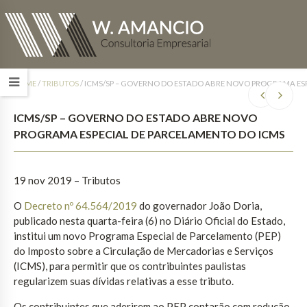
HOME
/
TRIBUTOS
/
ICMS/SP – GOVERNO DO ESTADO ABRE NOVO PROGRAMA ESP
ICMS/SP – GOVERNO DO ESTADO ABRE NOVO
PROGRAMA ESPECIAL DE PARCELAMENTO DO ICMS
19 nov 2019 – Tributos
O
Decreto nº 64.564/2019
do governador João Doria,
publicado nesta quarta-feira (6) no Diário Oficial do Estado,
institui um novo Programa Especial de Parcelamento (PEP)
do Imposto sobre a Circulação de Mercadorias e Serviços
(ICMS), para permitir que os contribuintes paulistas
regularizem suas dívidas relativas a esse tributo.
Os contribuintes que aderirem ao PEP contarão com redução