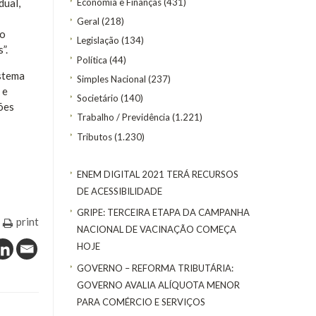
Economia e Finanças
(431)
dual,
Geral
(218)
do
Legislação
(134)
”.
Política
(44)
istema
Simples Nacional
(237)
 e
Societário
(140)
ões
Trabalho / Previdência
(1.221)
Tributos
(1.230)
ENEM DIGITAL 2021 TERÁ RECURSOS
DE ACESSIBILIDADE
GRIPE: TERCEIRA ETAPA DA CAMPANHA
print
NACIONAL DE VACINAÇÃO COMEÇA
HOJE
GOVERNO – REFORMA TRIBUTÁRIA:
GOVERNO AVALIA ALÍQUOTA MENOR
PARA COMÉRCIO E SERVIÇOS