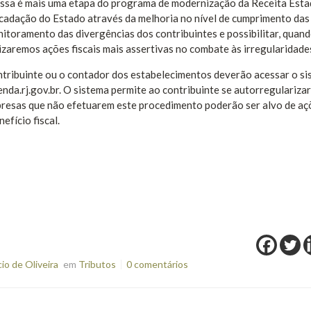
essa é mais uma etapa do programa de modernização da Receita Esta
cadação do Estado através da melhoria no nível de cumprimento das
nitoramento das divergências dos contribuintes e possibilitar, quan
zaremos ações fiscais mais assertivas no combate às irregularidades
ontribuinte ou o contador dos estabelecimentos deverão acessar o s
nda.rj.gov.br. O sistema permite ao contribuinte se autorregularizar
presas que não efetuarem este procedimento poderão ser alvo de aç
efício fiscal.
o de Oliveira
em
Tributos
0 comentários