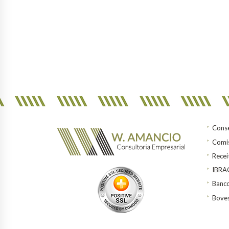
Conse
Comis
Recei
IBR
Banco
Bove