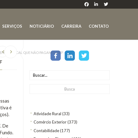
SERVIÇOS
NOTICIÁRIO
CARREIRA
CONTATO
FÍCIO FISCAL QUE NÃO PAGAM O FEEF
F
essas
tiva é
Atividade Rural
(33)
ços).
Comércio Exterior
(373)
F. De
Contabilidade
(177)
 Fundo.