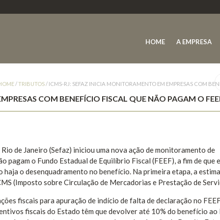
HOME
A EMPRESA
HOME
/
TRIBUTOS
/
ICMS-RJ: SEFAZ INICIA MONITORAMENTO EM EMPRESAS COM BENE
EMPRESAS COM BENEFÍCIO FISCAL QUE NÃO PAGAM O FEE
Rio de Janeiro (Sefaz) iniciou uma nova ação de monitoramento de
ão pagam o Fundo Estadual de Equilíbrio Fiscal (FEEF), a fim de que 
 haja o desenquadramento no benefício. Na primeira etapa, a estima
CMS (Imposto sobre Circulação de Mercadorias e Prestação de Servi
ações fiscais para apuração de indício de falta de declaração no FEE
ntivos fiscais do Estado têm que devolver até 10% do benefício ao