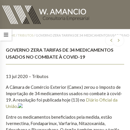
HOME
/
TRIBUTOS
/
GOVERNO ZERA TARIFAS DE 34 MEDICAMENTOS USADOS NO
GOVERNO ZERA TARIFAS DE 34 MEDICAMENTOS
USADOS NO COMBATE À COVID-19
13 jul 2020 – Tributos
A Câmara de Comércio Exterior (Camex) zerou o Imposto de
Importação de 34 medicamentos usados no combate à covid-
19. A resolução foi publicada hoje (13) no
Diário Oficial da
União
.
Entre os medicamentos beneficiados pela medida, estão
Ivermectina, Fondaparinux, Varfarina, Nitazoxanida,
Edoxabana e Rivaroxabana. O órgão também zerou a tarifa