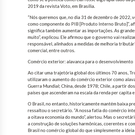
2019 da revista Voto, em Brasília.
“Nós queremos que, no dia 31 de dezembro de 2022, v
como componente do PIB [Produto Interno Bruto]”, afir
significa também aumentar as importações. As grand
muito”, explicou. Ele afirmou que o governo vai reali
responsável, alinhados a medidas de melhoria tributá
comercial, entre outros.
Comércio exterior: alavanca para o desenvolvimento
Ao citar uma trajetória global dos últimos 70 anos, 
utilizaram o aumento do comércio exterior como alava
Guerra Mundial; China, desde 1978; Chile, a partir d
países que ascenderam na escala da renda per capita e
O Brasil, no entanto, historicamente mantém baixa pr
ressaltou o secretário. “A nossa fatia do comércio int
a oitava economia do mundo”, alertou. Mas o secretári
a construção de soluções harmônicas, coerentes e com
Brasil no comércio global do que simplesmente a ideia d