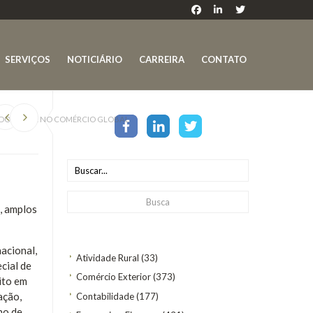
SERVIÇOS
NOTICIÁRIO
CARREIRA
CONTATO
 DO BRASIL NO COMÉRCIO GLOBAL
, amplos
acional,
Atividade Rural
(33)
cial de
Comércio Exterior
(373)
ito em
ação,
Contabilidade
(177)
no de