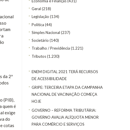
Economia e Finanças
(431)
Geral
(218)
acional
Legislação
(134)
isso
Política
(44)
portam
Simples Nacional
(237)
ra
Societário
(140)
ção
Trabalho / Previdência
(1.221)
Tributos
(1.230)
ENEM DIGITAL 2021 TERÁ RECURSOS
s da 2ª
DE ACESSIBILIDADE
todos
GRIPE: TERCEIRA ETAPA DA CAMPANHA
NACIONAL DE VACINAÇÃO COMEÇA
o (PIB),
HOJE
ra quem é
GOVERNO – REFORMA TRIBUTÁRIA:
al exige
GOVERNO AVALIA ALÍQUOTA MENOR
iva do
PARA COMÉRCIO E SERVIÇOS
 e cotas