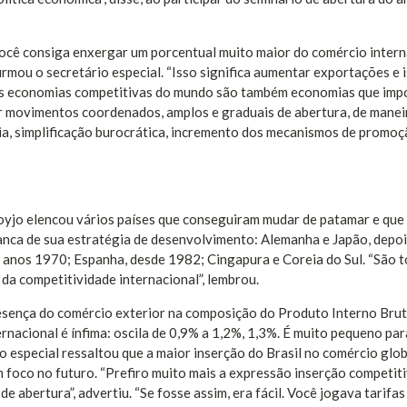
ocê consiga enxergar um porcentual muito maior do comércio intern
mou o secretário especial. “Isso significa aumentar exportações e 
es economias competitivas do mundo são também economias que im
zar movimentos coordenados, amplos e graduais de abertura, de manei
ria, simplificação burocrática, incremento dos mecanismos de promo
Troyjo elencou vários países que conseguiram mudar de patamar e que
nca de sua estratégia de desenvolvimento: Alemanha e Japão, depoi
os anos 1970; Espanha, desde 1982; Cingapura e Coreia do Sul. “São 
 da competitividade internacional”, lembrou.
esença do comércio exterior na composição do Produto Interno Brut
ernacional é ínfima: oscila de 0,9% a 1,2%, 1,3%. É muito pequeno pa
o especial ressaltou que a maior inserção do Brasil no comércio glob
 foco no futuro. “Prefiro muito mais a expressão inserção competit
e abertura”, advertiu. “Se fosse assim, era fácil. Você jogava tarifas