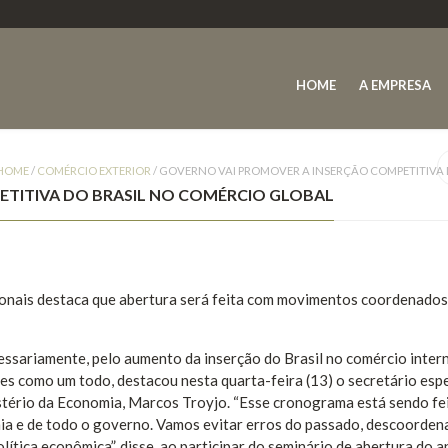
HOME
A EMPRESA
HOME
/
COMÉRCIO EXTERIOR
/
GOVERNO VAI PROMOVER A INSERÇÃO COMPETITIVA
TITIVA DO BRASIL NO COMÉRCIO GLOBAL
ionais destaca que abertura será feita com movimentos coordenados
essariamente, pelo aumento da inserção do Brasil no comércio intern
s como um todo, destacou nesta quarta-feira (13) o secretário espe
stério da Economia, Marcos Troyjo. “Esse cronograma está sendo fe
ia e de todo o governo. Vamos evitar erros do passado, descoorden
lítica econômica”, disse, ao participar do seminário de abertura do a