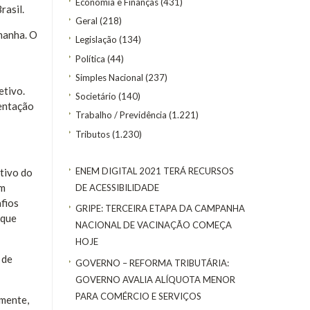
Economia e Finanças
(431)
rasil.
Geral
(218)
manha. O
Legislação
(134)
Política
(44)
Simples Nacional
(237)
etivo.
Societário
(140)
mentação
Trabalho / Previdência
(1.221)
Tributos
(1.230)
ENEM DIGITAL 2021 TERÁ RECURSOS
tivo do
am
DE ACESSIBILIDADE
fios
GRIPE: TERCEIRA ETAPA DA CAMPANHA
 que
NACIONAL DE VACINAÇÃO COMEÇA
HOJE
 de
GOVERNO – REFORMA TRIBUTÁRIA:
GOVERNO AVALIA ALÍQUOTA MENOR
PARA COMÉRCIO E SERVIÇOS
amente,