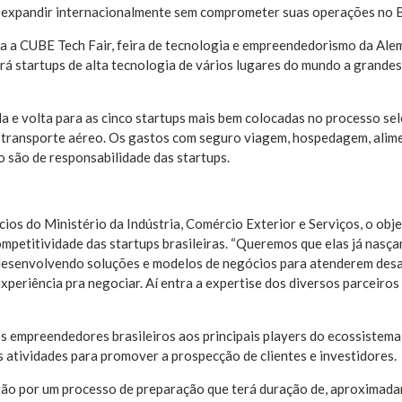
e expandir internacionalmente sem comprometer suas operações no B
ra a CUBE Tech Fair, feira de tecnologia e empreendedorismo da Ale
rá startups de alta tecnologia de vários lugares do mundo a grandes
a e volta para as cinco startups mais bem colocadas no processo sel
e transporte aéreo. Os gastos com seguro viagem, hospedagem, ali
 são de responsabilidade das startups.
os do Ministério da Indústria, Comércio Exterior e Serviços, o obje
competitividade das startups brasileiras. “Queremos que elas já nasç
 desenvolvendo soluções e modelos de negócios para atenderem desa
experiência pra negociar. Aí entra a expertise dos diversos parceiros
s empreendedores brasileiros aos principais players do ecossistema
 atividades para promover a prospecção de clientes e investidores.
rão por um processo de preparação que terá duração de, aproximad