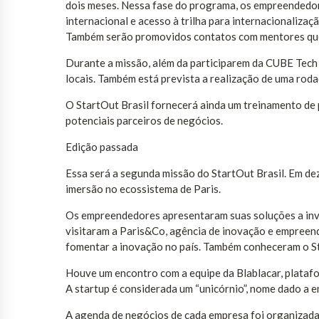
dois meses. Nessa fase do programa, os empreendedor
internacional e acesso à trilha para internacionaliza
Também serão promovidos contatos com mentores que
Durante a missão, além da participarem da CUBE Tech
locais. Também está prevista a realização de uma roda
O StartOut Brasil fornecerá ainda um treinamento de p
potenciais parceiros de negócios.
Edição passada
Essa será a segunda missão do StartOut Brasil. Em d
imersão no ecossistema de Paris.
Os empreendedores apresentaram suas soluções a inve
visitaram a Paris&Co, agência de inovação e empreende
fomentar a inovação no país. Também conheceram o Sta
Houve um encontro com a equipe da Blablacar, platafo
A startup é considerada um “unicórnio”, nome dado a e
A agenda de negócios de cada empresa foi organizada 