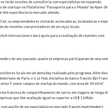
es terão sessões de consultoria com especialistas em expansão
ção de startups na Plataforma “Passaporte para o Mundo” da Apex-Bra
 têm experiência no mercado alemão.
 Fair, os empreendedores visitarão aceleradoras, incubadoras e emp
da de reuniões com prestadores de serviços locais.
itch internacional e dará apoio para a realização de reuniões com
ezembro do ano passado, quatorze empresas participaram de uma se
stidores locais em um demoday realizado pelo programa. Além diss
dorismo de Paris, e o Le Hub, iniciativa do banco francês Bpi Franc
tion F, maior campus de startup do mundo, com área de 34 mil m².
rma francesa de compartilhamento de carros em viagens de longa di
mpresas que têm avaliação igual ou superior a US$ 1 bilhão.
com auxílio de um especialista no mercado francês (matchmaker).