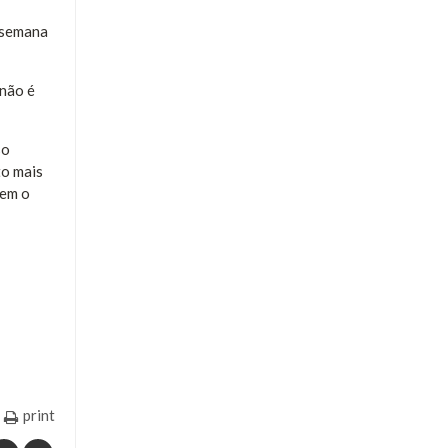
a semana
 não é
so
to mais
sem o
print