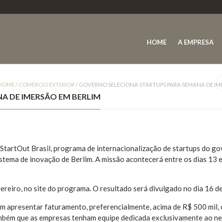
HOME
A EMPRESA
HOME
/
COMÉRCIO EXTERIOR
/
GOVERNO SELECIONA STARTUPS PARA SEMANA DE IM
A DE IMERSÃO EM BERLIM
 StartOut Brasil, programa de internacionalização de startups do go
tema de inovação de Berlim. A missão acontecerá entre os dias 13 
vereiro, no site do programa. O resultado será divulgado no dia 16 d
em apresentar faturamento, preferencialmente, acima de R$ 500 mil, 
ambém que as empresas tenham equipe dedicada exclusivamente ao ne