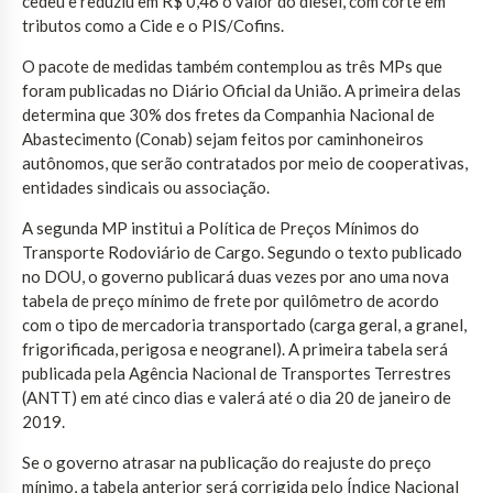
cedeu e reduziu em R$ 0,46 o valor do diesel, com corte em
tributos como a Cide e o PIS/Cofins.
O pacote de medidas também contemplou as três MPs que
foram publicadas no Diário Oficial da União. A primeira delas
determina que 30% dos fretes da Companhia Nacional de
Abastecimento (Conab) sejam feitos por caminhoneiros
autônomos, que serão contratados por meio de cooperativas,
entidades sindicais ou associação.
A segunda MP institui a Política de Preços Mínimos do
Transporte Rodoviário de Cargo. Segundo o texto publicado
no DOU, o governo publicará duas vezes por ano uma nova
tabela de preço mínimo de frete por quilômetro de acordo
com o tipo de mercadoria transportado (carga geral, a granel,
frigorificada, perigosa e neogranel). A primeira tabela será
publicada pela Agência Nacional de Transportes Terrestres
(ANTT) em até cinco dias e valerá até o dia 20 de janeiro de
2019.
Se o governo atrasar na publicação do reajuste do preço
mínimo, a tabela anterior será corrigida pelo Índice Nacional