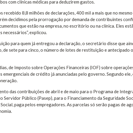
bos com clínicas médicas para deduzirem gastos.
s recebido 8,8 milhões de declarações, 400 mil a mais que no mesmo
rém decidimos pela prorrogação por demanda de contribuintes conf
umentos que estão na empresa, no escritório ou na clínica. Eles es
 necessários”, explicou.
uição para quem já entregou a declaração, o secretário disse que ain
o, de sete para cinco, o número de lotes de restituição e antecipado 
dias, de Imposto sobre Operações Financeiras (IOF) sobre operaçõe
as emergenciais de crédito já anunciadas pelo governo. Segundo ele,
oneração.
mento das contribuições de abril e de maio para o Programa de Integ
o Servidor Público (Pasep), para o Financiamento da Seguridade Soc
a Social, paga pelos empregadores. As parcelas só serão pagas de ag
nomia.