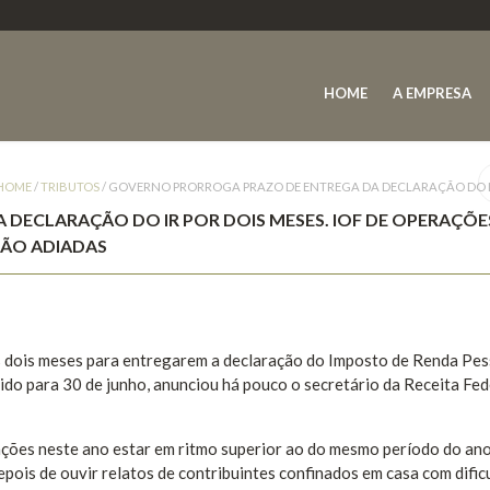
HOME
A EMPRESA
HOME
/
TRIBUTOS
/
GOVERNO PRORROGA PRAZO DE ENTREGA DA DECLARAÇÃO DO IR 
DECLARAÇÃO DO IR POR DOIS MESES. IOF DE OPERAÇÕE
SÃO ADIADAS
s dois meses para entregarem a declaração do Imposto de Renda Pe
ndido para 30 de junho, anunciou há pouco o secretário da Receita Fed
ações neste ano estar em ritmo superior ao do mesmo período do an
pois de ouvir relatos de contribuintes confinados em casa com dific