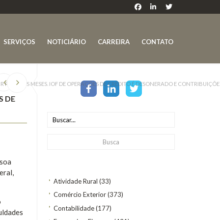
SERVIÇOS
NOTICIÁRIO
CARREIRA
CONTATO
POR DOIS MESES. IOF DE OPERAÇÕES DE CRÉDITO É DESONERADO E CONTRIBUIÇÕE
S DE
ssoa
eral,
Atividade Rural
(33)
Comércio Exterior
(373)
o
Contabilidade
(177)
uldades