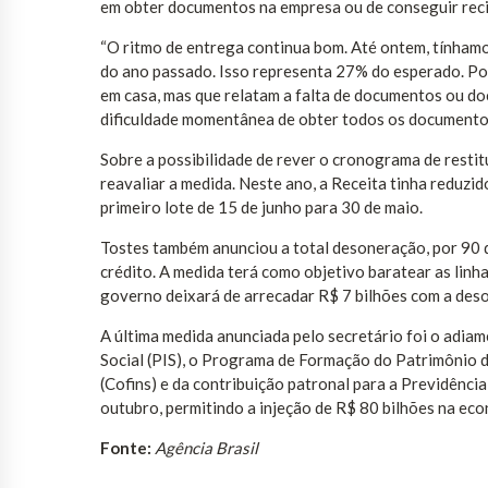
em obter documentos na empresa ou de conseguir reci
“O ritmo de entrega continua bom. Até ontem, tínhamo
do ano passado. Isso representa 27% do esperado. Po
em casa, mas que relatam a falta de documentos ou doc
dificuldade momentânea de obter todos os documentos
Sobre a possibilidade de rever o cronograma de restit
reavaliar a medida. Neste ano, a Receita tinha reduzid
primeiro lote de 15 de junho para 30 de maio.
Tostes também anunciou a total desoneração, por 90 
crédito. A medida terá como objetivo baratear as linh
governo deixará de arrecadar R$ 7 bilhões com a des
A última medida anunciada pelo secretário foi o adia
Social (PIS), o Programa de Formação do Patrimônio d
(Cofins) e da contribuição patronal para a Previdênci
outubro, permitindo a injeção de R$ 80 bilhões na eco
Fonte:
Agência Brasil