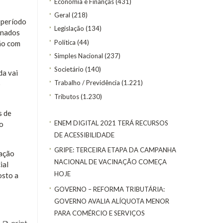
Economia e Finanças
(431)
Geral
(218)
 período
Legislação
(134)
inados
Política
(44)
tão com
Simples Nacional
(237)
Societário
(140)
da vai
Trabalho / Previdência
(1.221)
o
Tributos
(1.230)
s de
ENEM DIGITAL 2021 TERÁ RECURSOS
 o
DE ACESSIBILIDADE
GRIPE: TERCEIRA ETAPA DA CAMPANHA
ração
NACIONAL DE VACINAÇÃO COMEÇA
ial
HOJE
osto a
GOVERNO – REFORMA TRIBUTÁRIA:
GOVERNO AVALIA ALÍQUOTA MENOR
PARA COMÉRCIO E SERVIÇOS
print