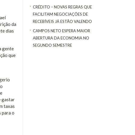
CRÉDITO – NOVAS REGRAS QUE
FACILITAM NEGOCIAÇÕES DE
ael
RECEBÍVEIS JÁ ESTÃO VALENDO
crição da
ete dias
CAMPOS NETO ESPERA MAIOR
ABERTURA DA ECONOMIA NO
SEGUNDO SEMESTRE
a gente
lução que
gerio
mo
ue
e gastar
om taxas
s para o