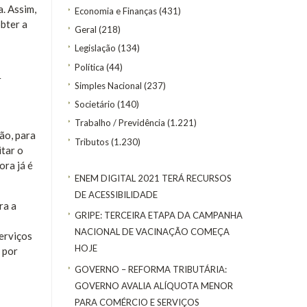
a. Assim,
Economia e Finanças
(431)
obter a
Geral
(218)
Legislação
(134)
Política
(44)
r
Simples Nacional
(237)
Societário
(140)
Trabalho / Previdência
(1.221)
ão, para
Tributos
(1.230)
itar o
ora já é
ENEM DIGITAL 2021 TERÁ RECURSOS
DE ACESSIBILIDADE
ra a
GRIPE: TERCEIRA ETAPA DA CAMPANHA
NACIONAL DE VACINAÇÃO COMEÇA
serviços
HOJE
 por
GOVERNO – REFORMA TRIBUTÁRIA:
GOVERNO AVALIA ALÍQUOTA MENOR
PARA COMÉRCIO E SERVIÇOS