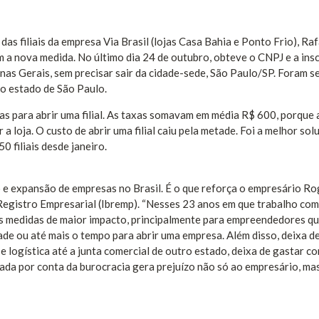
as filiais da empresa Via Brasil (lojas Casa Bahia e Ponto Frio), Raf
m a nova medida. No último dia 24 de outubro, obteve o CNPJ e a ins
Minas Gerais, sem precisar sair da cidade-sede, São Paulo/SP. Foram s
 do estado de São Paulo.
s para abrir uma filial. As taxas somavam em média R$ 600, porque 
a loja. O custo de abrir uma filial caiu pela metade. Foi a melhor so
50 filiais desde janeiro.
 e expansão de empresas no Brasil. É o que reforça o empresário Ro
e Registro Empresarial (Ibremp). “Nesses 23 anos em que trabalho co
as medidas de maior impacto, principalmente para empreendedores q
tade ou até mais o tempo para abrir uma empresa. Além disso, deixa d
e logística até a junta comercial de outro estado, deixa de gastar c
rada por conta da burocracia gera prejuízo não só ao empresário, ma