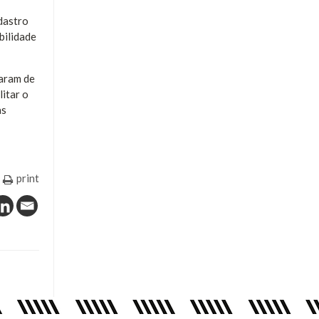
dastro
bilidade
param de
litar o
as
print