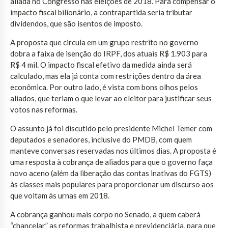
aliada no Congresso nas eleições de 2018. Para compensar o
impacto fiscal bilionário, a contrapartida seria tributar
dividendos, que são isentos de imposto.
A proposta que circula em um grupo restrito no governo
dobra a faixa de isenção do IRPF, dos atuais R$ 1.903 para
R$ 4 mil. O impacto fiscal efetivo da medida ainda será
calculado, mas ela já conta com restrições dentro da área
econômica. Por outro lado, é vista com bons olhos pelos
aliados, que teriam o que levar ao eleitor para justificar seus
votos nas reformas.
O assunto já foi discutido pelo presidente Michel Temer com
deputados e senadores, inclusive do PMDB, com quem
manteve conversas reservadas nos últimos dias. A proposta é
uma resposta à cobrança de aliados para que o governo faça
novo aceno (além da liberação das contas inativas do FGTS)
às classes mais populares para proporcionar um discurso aos
que voltam às urnas em 2018.
A cobrança ganhou mais corpo no Senado, a quem caberá
“chancelar” as reformas trabalhista e previdenciária, para que